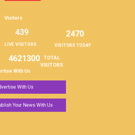
Visitors
439
2470
LIVE VISITORS
VISITORS TODAY
4621300
TOTAL
VISITORS
rtise With Us
vertise With Us
ublish Your News With Us