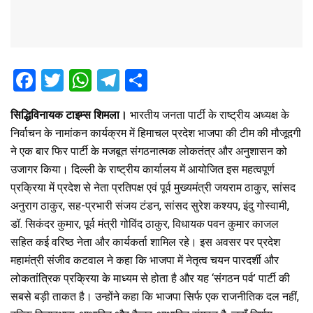
F
T
W
T
S
a
wi
h
el
h
सिद्धिविनायक टाइम्स शिमला।
भारतीय जनता पार्टी के राष्ट्रीय अध्यक्ष के
ce
tt
at
e
ar
निर्वाचन के नामांकन कार्यक्रम में हिमाचल प्रदेश भाजपा की टीम की मौजूदगी
b
er
s
gr
e
ने एक बार फिर पार्टी के मजबूत संगठनात्मक लोकतंत्र और अनुशासन को
o
A
a
उजागर किया। दिल्ली के राष्ट्रीय कार्यालय में आयोजित इस महत्वपूर्ण
o
p
m
प्रक्रिया में प्रदेश से नेता प्रतिपक्ष एवं पूर्व मुख्यमंत्री जयराम ठाकुर, सांसद
अनुराग ठाकुर, सह-प्रभारी संजय टंडन, सांसद सुरेश कश्यप, इंदु गोस्वामी,
k
p
डॉ. सिकंदर कुमार, पूर्व मंत्री गोविंद ठाकुर, विधायक पवन कुमार काजल
सहित कई वरिष्ठ नेता और कार्यकर्ता शामिल रहे। इस अवसर पर प्रदेश
महामंत्री संजीव कटवाल ने कहा कि भाजपा में नेतृत्व चयन पारदर्शी और
लोकतांत्रिक प्रक्रिया के माध्यम से होता है और यह ‘संगठन पर्व’ पार्टी की
सबसे बड़ी ताकत है। उन्होंने कहा कि भाजपा सिर्फ एक राजनीतिक दल नहीं,