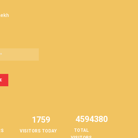
Lekh
4594380
1759
TOTAL
RS
VISITORS TODAY
VISITORS