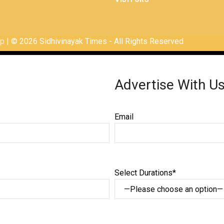
ap
| © 2026 Sidhivinayak Times - All Rights Reserved
Advertise With U
Email
Select Durations*