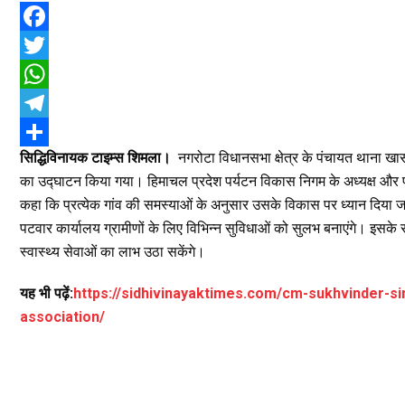
F
a
T
c
w
W
e
i
h
T
सिद्धिविनायक टाइम्स शिमला।
नगरोटा विधानसभा क्षेत्र के पंचायत थाना खास
b
t
a
e
S
का उद्घाटन किया गया। हिमाचल प्रदेश पर्यटन विकास निगम के अध्यक्ष और पर
o
t
t
l
h
कहा कि प्रत्येक गांव की समस्याओं के अनुसार उसके विकास पर ध्यान दिया जा 
o
e
s
e
a
पटवार कार्यालय ग्रामीणों के लिए विभिन्न सुविधाओं को सुलभ बनाएंगे। इसके साथ
k
r
A
g
r
स्वास्थ्य सेवाओं का लाभ उठा सकेंगे।
p
r
e
यह भी पढ़ें:
https://sidhivinayaktimes.com/cm-sukhvinder-s
p
a
association/
m