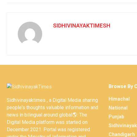
SIDHIVINAYAKTIMESH
Browse By 
Himachal
Sidhivinayaktimes , a Digital Media sharing
people's thoughts valuable information and
National
news in bilingual around global🌎. The
Punjab
Digital Media platform was started on
Sidhivinaya
December 2021. Portal was registered
Chandigarh
under the Ministry of Information and