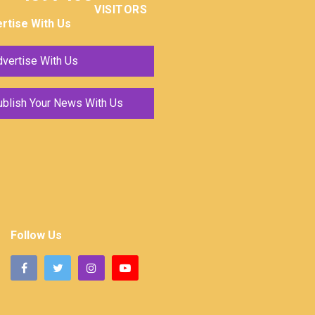
VISITORS
rtise With Us
vertise With Us
ublish Your News With Us
Follow Us