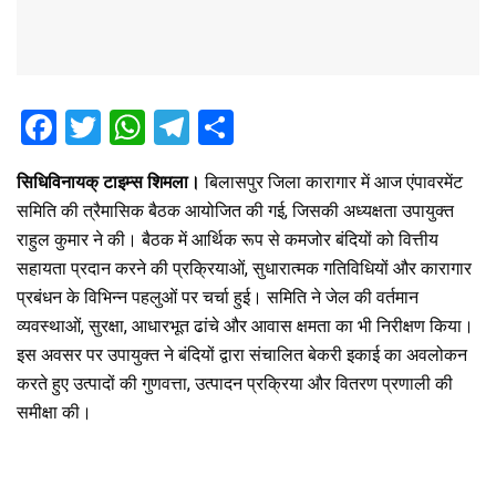
F
T
W
T
S
a
wi
h
el
h
सिधिविनायक् टाइम्स शिमला।
बिलासपुर जिला कारागार में आज एंपावरमेंट
ce
tt
at
e
ar
समिति की त्रैमासिक बैठक आयोजित की गई, जिसकी अध्यक्षता उपायुक्त
b
er
s
gr
e
राहुल कुमार ने की। बैठक में आर्थिक रूप से कमजोर बंदियों को वित्तीय
o
A
a
सहायता प्रदान करने की प्रक्रियाओं, सुधारात्मक गतिविधियों और कारागार
o
p
m
प्रबंधन के विभिन्न पहलुओं पर चर्चा हुई। समिति ने जेल की वर्तमान
व्यवस्थाओं, सुरक्षा, आधारभूत ढांचे और आवास क्षमता का भी निरीक्षण किया।
k
p
इस अवसर पर उपायुक्त ने बंदियों द्वारा संचालित बेकरी इकाई का अवलोकन
करते हुए उत्पादों की गुणवत्ता, उत्पादन प्रक्रिया और वितरण प्रणाली की
समीक्षा की।