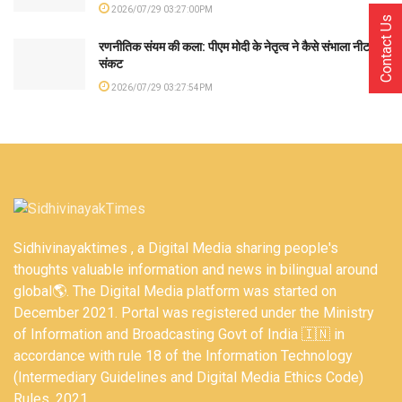
2026/07/29 03:27:00PM
Contact Us
रणनीतिक संयम की कला: पीएम मोदी के नेतृत्व ने कैसे संभाला नीट
संकट
2026/07/29 03:27:54PM
Sidhivinayaktimes , a Digital Media sharing people's
thoughts valuable information and news in bilingual around
global🌎. The Digital Media platform was started on
December 2021. Portal was registered under the Ministry
of Information and Broadcasting Govt of India 🇮🇳 in
accordance with rule 18 of the Information Technology
(Intermediary Guidelines and Digital Media Ethics Code)
Rules, 2021.