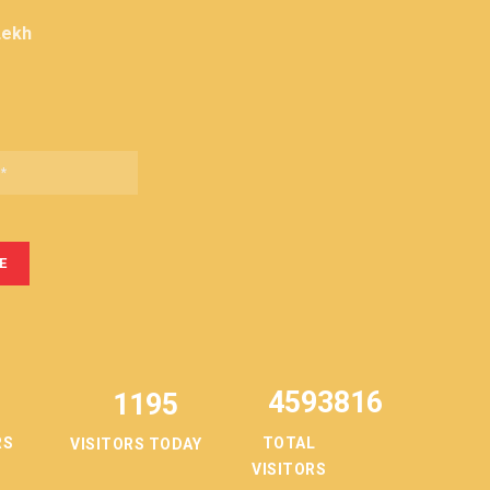
Lekh
4593816
1195
TOTAL
RS
VISITORS TODAY
VISITORS