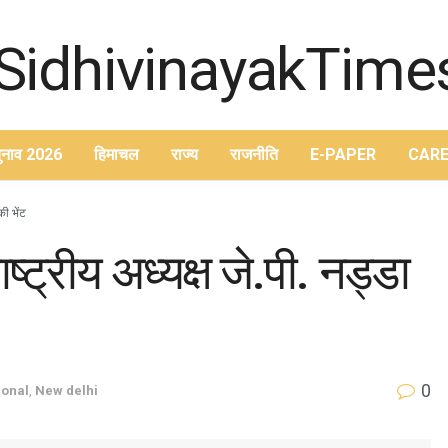
ुनाव 2026
हिमाचल
राज्य
राजनीति
E-PAPER
CARE
की भेंट
्ट्रीय अध्यक्ष जे.पी. नड्डा
0
ional
,
New delhi