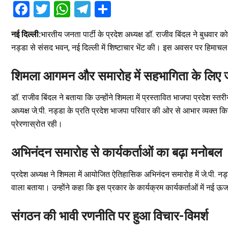
F
T
W
T
S
a
wi
h
el
h
नई दिल्ली:
भारतीय जनता पार्टी के प्रदेश अध्यक्ष डॉ. राजीव बिंदल ने बुधवार क
ce
tt
at
e
ar
नड्डा से संसद भवन, नई दिल्ली में शिष्टाचार भेंट की। इस अवसर पर हिमाचल प्र
b
er
s
gr
e
o
A
a
शिमला आगमन और समारोह में सहभागिता के लिए
o
p
m
डॉ. राजीव बिंदल ने बताया कि उन्होंने शिमला में प्रस्तावित भाजपा प्रदेश स्तर
k
p
अध्यक्ष जे.पी. नड्डा के प्रति प्रदेश भाजपा परिवार की ओर से आभार व्यक्त कि
प्रेरणास्रोत रही।
अभिनंदन समारोह से कार्यकर्ताओं का बढ़ा मनोबल
प्रदेश अध्यक्ष ने शिमला में आयोजित ऐतिहासिक अभिनंदन समारोह में जे.पी. नड्
वाला बताया। उन्होंने कहा कि इस प्रकार के कार्यक्रम कार्यकर्ताओं में नई ऊर
संगठन की भावी रणनीति पर हुआ विचार-विमर्श