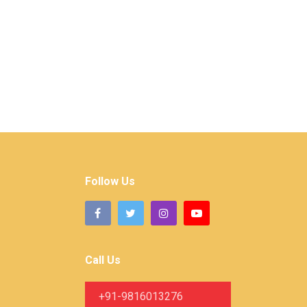
Follow Us
Call Us
+91-9816013276