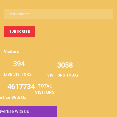
Visitors
394
3058
LIVE VISITORS
VISITORS TODAY
4617734
TOTAL
VISITORS
rtise With Us
vertise With Us