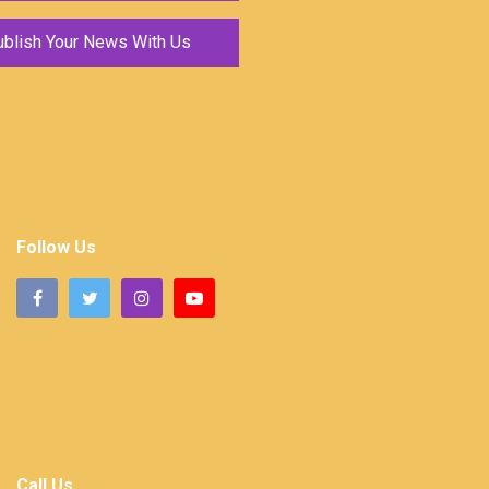
ublish Your News With Us
Follow Us
Call Us