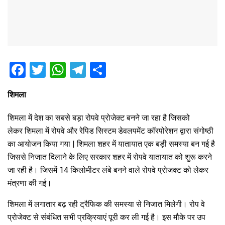
F
T
W
T
S
a
wi
h
el
h
शिमला
ce
tt
at
e
ar
b
er
s
gr
e
शिमला में देश का सबसे बड़ा रोपवे प्रोजेक्ट बनने जा रहा है जिसको
o
A
a
लेकर शिमला में रोपवे और रेपिड सिस्टम डेवलपमेंट कॉरपोरेशन द्वारा संगोष्ठी
का आयोजन किया गया | शिमला शहर में यातायात एक बड़ी समस्या बन गई है
o
p
m
जिससे निजात दिलाने के लिए सरकार शहर में रोपवे यातायात को शुरू करने
k
p
जा रही है। जिसमें 14 किलोमीटर लंबे बनने वाले रोपवे प्रोजक्ट को लेकर
मंत्रणा की गई।
शिमला में लगातार बढ़ रही ट्रैफिक की समस्या से निजात मिलेगी। रोप वे
प्रोजेक्ट से संबंधित सभी प्रक्रियाएं पूरी कर ली गई है। इस मौके पर उप