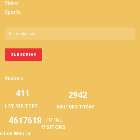
Video
Sports
Visitors
411
2942
LIVE VISITORS
VISITORS TODAY
4617618
TOTAL
VISITORS
rtise With Us