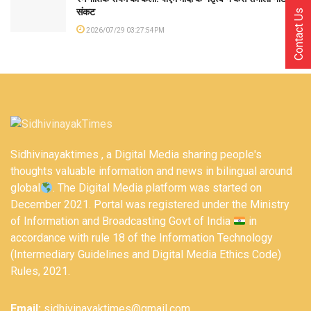
संकट
Contact Us
2026/07/29 03:27:54PM
Sidhivinayaktimes , a Digital Media sharing people's
thoughts valuable information and news in bilingual around
global
. The Digital Media platform was started on
December 2021. Portal was registered under the Ministry
of Information and Broadcasting Govt of India
in
accordance with rule 18 of the Information Technology
(Intermediary Guidelines and Digital Media Ethics Code)
Rules, 2021.
Email:
sidhivinayaktimes@gmail.com