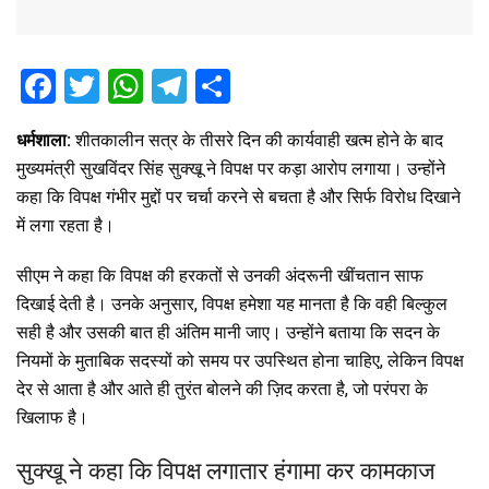
F
T
W
T
S
a
wi
h
el
h
धर्मशाला:
शीतकालीन सत्र के तीसरे दिन की कार्यवाही खत्म होने के बाद
ce
tt
at
e
ar
मुख्यमंत्री सुखविंदर सिंह सुक्खू ने विपक्ष पर कड़ा आरोप लगाया। उन्होंने
b
er
s
gr
e
कहा कि विपक्ष गंभीर मुद्दों पर चर्चा करने से बचता है और सिर्फ विरोध दिखाने
o
A
a
में लगा रहता है।
o
p
m
सीएम ने कहा कि विपक्ष की हरकतों से उनकी अंदरूनी खींचतान साफ
k
p
दिखाई देती है। उनके अनुसार, विपक्ष हमेशा यह मानता है कि वही बिल्कुल
सही है और उसकी बात ही अंतिम मानी जाए। उन्होंने बताया कि सदन के
नियमों के मुताबिक सदस्यों को समय पर उपस्थित होना चाहिए, लेकिन विपक्ष
देर से आता है और आते ही तुरंत बोलने की ज़िद करता है, जो परंपरा के
खिलाफ है।
सुक्खू ने कहा कि विपक्ष लगातार हंगामा कर कामकाज