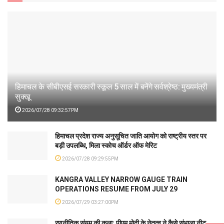
हिमाचल के सीबीएसई सरकारी स्कूल 5 साल में बनेंगे सर्वश्रेष्ठ: मुख्यमंत्री
सुक्खू
2026/07/28 09:32:57PM
हिमाचल प्रदेश राज्य अनुसूचित जाति आयोग को राष्ट्रीय स्तर पर
बड़ी उपलब्धि, मिला स्कोच ऑर्डर ऑफ मेरिट
2026/07/28 09:29:55PM
KANGRA VALLEY NARROW GAUGE TRAIN
OPERATIONS RESUME FROM JULY 29
2026/07/29 03:27:00PM
रणनीतिक संयम की कला: पीएम मोदी के नेतृत्व ने कैसे संभाला नीट