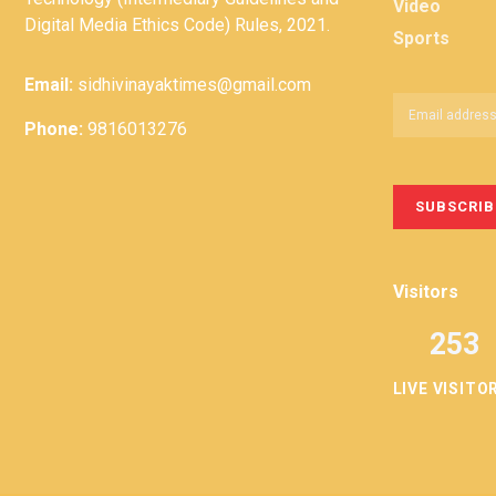
Video
Digital Media Ethics Code) Rules, 2021.
Sports
Email:
sidhivinayaktimes@gmail.com
Phone:
9816013276
Visitors
253
LIVE VISITO
Privacy
Term &
Policy
Conditions