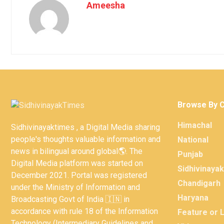
Ameesha
Browse By 
Himachal
Sidhivinayaktimes , a Digital Media sharing
people's thoughts valuable information and
National
news in bilingual around global🌎. The
Punjab
Digital Media platform was started on
Sidhivinaya
December 2021. Portal was registered
Chandigarh
under the Ministry of Information and
Haryana
Broadcasting Govt of India 🇮🇳 in
accordance with rule 18 of the Information
Feature or 
Technology (Intermediary Guidelines and