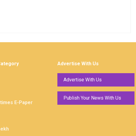
Category
Advertise With Us
Advertise With Us
Publish Your News With Us
ktimes E-Paper
Lekh