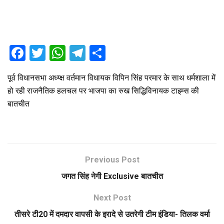
F
T
W
T
S
a
wi
h
el
h
पूर्व विधानसभा अध्य्क्ष वर्तमान विधायक विपिन सिंह परमार के साथ धर्मशाला में
ce
tt
at
e
ar
हो रही राजनैतिक हलचल पर भाजपा का रुख सिद्धिविनायक टाइम्स की
b
er
s
gr
e
बातचीत
o
A
a
o
p
m
k
p
Previous Post
जगत सिंह नेगी Exclusive बातचीत
Next Post
तीसरे टी20 में दमदार वापसी के इरादे से उतरेगी टीम इंडिया- तिलक वर्मा