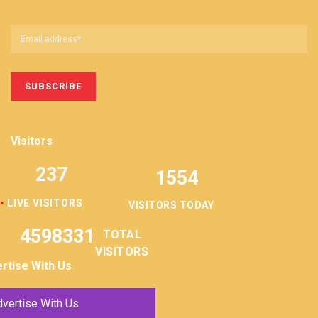
Visitors
237
1554
LIVE VISITORS
VISITORS TODAY
4598331
TOTAL
VISITORS
rtise With Us
vertise With Us