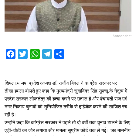
Screenshot
F
T
W
T
S
a
wi
h
el
h
ce
tt
at
e
ar
b
er
s
gr
e
शिमला:भाजपा प्रदेश अध्यक्ष डॉ. राजीव बिंदल ने कांग्रेस सरकार पर
o
A
a
तीखा हमला बोलते हुए कहा कि मुख्यमंत्री सुखविंदर सिंह सुक्खू के नेतृत्व में
प्रदेश सरकार लोकतंत्र की हत्या करने पर उतारू है और पंचायती राज एवं
o
p
m
नगर निकाय चुनावों को सुनियोजित तरीके से हाईजैक करने की साजिश रच
k
p
रही है।
उन्होंने कहा कि कांग्रेस सरकार ने पहले तो दो वर्षों तक चुनाव टालने के लिए
एड़ी-चोटी का जोर लगाया और मामला सुप्रीम कोर्ट तक ले गई। जब माननीय