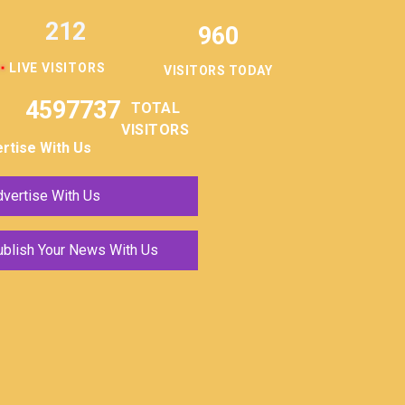
212
960
LIVE VISITORS
VISITORS TODAY
4597737
TOTAL
VISITORS
rtise With Us
vertise With Us
ublish Your News With Us