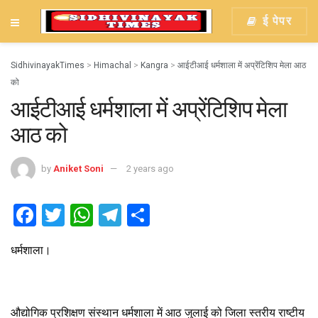
ई पेपर
SidhivinayakTimes
>
Himachal
>
Kangra
>
आईटीआई धर्मशाला में अप्रेंटिशिप मेला आठ
को
आईटीआई धर्मशाला में अप्रेंटिशिप मेला
आठ को
by
Aniket Soni
2 years ago
F
T
W
T
S
a
wi
h
el
h
धर्मशाला।
ce
tt
at
e
ar
b
er
s
gr
e
o
A
a
औद्योगिक प्रशिक्षण संस्थान धर्मशाला में आठ जुलाई को जिला स्तरीय राष्टीय