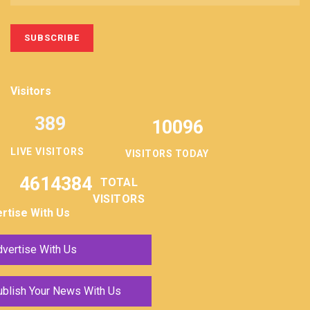
Visitors
389
10096
LIVE VISITORS
VISITORS TODAY
4614384
TOTAL
VISITORS
rtise With Us
vertise With Us
ublish Your News With Us