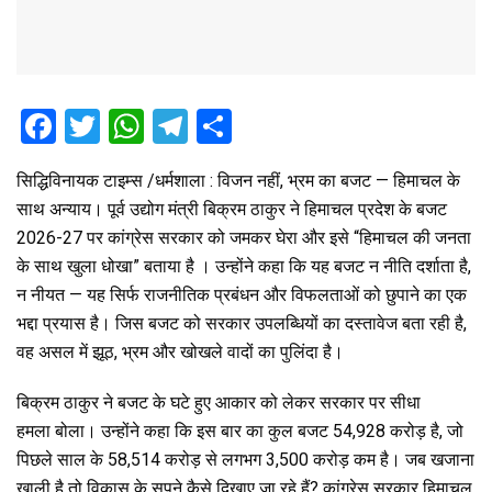
F
T
W
T
S
a
wi
h
el
h
सिद्धिविनायक टाइम्स /धर्मशाला : विजन नहीं, भ्रम का बजट — हिमाचल के
ce
tt
at
e
ar
साथ अन्याय। पूर्व उद्योग मंत्री बिक्रम ठाकुर ने हिमाचल प्रदेश के बजट
b
er
s
gr
e
2026-27 पर कांग्रेस सरकार को जमकर घेरा और इसे “हिमाचल की जनता
o
A
a
के साथ खुला धोखा” बताया है । उन्होंने कहा कि यह बजट न नीति दर्शाता है,
o
p
m
न नीयत — यह सिर्फ राजनीतिक प्रबंधन और विफलताओं को छुपाने का एक
भद्दा प्रयास है। जिस बजट को सरकार उपलब्धियों का दस्तावेज बता रही है,
k
p
वह असल में झूठ, भ्रम और खोखले वादों का पुलिंदा है।
बिक्रम ठाकुर ने बजट के घटे हुए आकार को लेकर सरकार पर सीधा
हमला बोला। उन्होंने कहा कि इस बार का कुल बजट ₹54,928 करोड़ है, जो
पिछले साल के ₹58,514 करोड़ से लगभग ₹3,500 करोड़ कम है। जब खजाना
खाली है तो विकास के सपने कैसे दिखाए जा रहे हैं? कांग्रेस सरकार हिमाचल