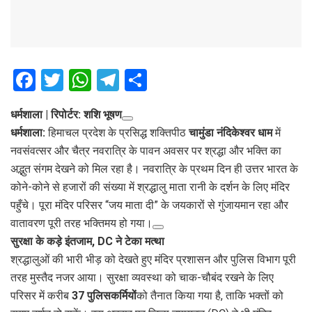
F
T
W
T
S
a
wi
h
el
h
धर्मशाला | रिपोर्टर: शशि भूषण
ce
tt
at
e
ar
धर्मशाला:
हिमाचल प्रदेश के प्रसिद्ध शक्तिपीठ
चामुंडा नंदिकेश्वर धाम
में
b
er
s
gr
e
नवसंवत्सर और चैत्र नवरात्रि के पावन अवसर पर श्रद्धा और भक्ति का
o
A
a
अद्भुत संगम देखने को मिल रहा है। नवरात्रि के प्रथम दिन ही उत्तर भारत के
o
p
m
कोने-कोने से हजारों की संख्या में श्रद्धालु माता रानी के दर्शन के लिए मंदिर
पहुँचे। पूरा मंदिर परिसर “जय माता दी” के जयकारों से गुंजायमान रहा और
k
p
वातावरण पूरी तरह भक्तिमय हो गया।
सुरक्षा के कड़े इंतजाम, DC ने टेका मत्था
श्रद्धालुओं की भारी भीड़ को देखते हुए मंदिर प्रशासन और पुलिस विभाग पूरी
तरह मुस्तैद नजर आया। सुरक्षा व्यवस्था को चाक-चौबंद रखने के लिए
परिसर में करीब
37 पुलिसकर्मियों
को तैनात किया गया है, ताकि भक्तों को