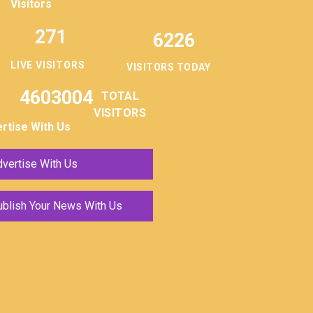
Visitors
271
6226
LIVE VISITORS
VISITORS TODAY
4603004
TOTAL
VISITORS
rtise With Us
vertise With Us
ublish Your News With Us