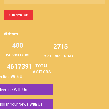
Visitors
400
2715
LIVE VISITORS
VISITORS TODAY
4617391
TOTAL
VISITORS
rtise With Us
vertise With Us
ublish Your News With Us