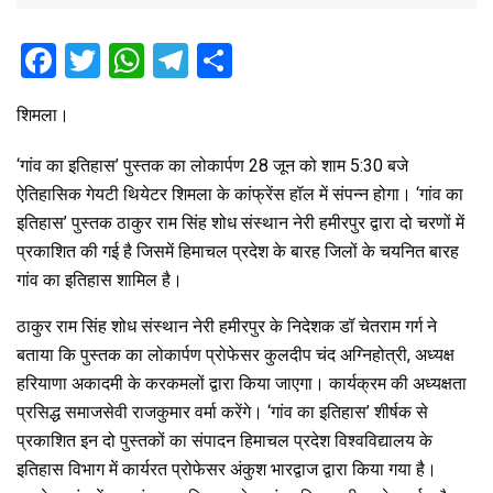
F
T
W
T
S
a
wi
h
el
h
शिमला।
ce
tt
at
e
ar
b
er
s
gr
e
‘गांव का इतिहास’ पुस्तक का लोकार्पण 28 जून को शाम 5:30 बजे
o
A
a
ऐतिहासिक गेयटी थियेटर शिमला के कांफ्रेंस हॉल में संपन्न होगा। ‘गांव का
इतिहास’ पुस्तक ठाकुर राम सिंह शोध संस्थान नेरी हमीरपुर द्वारा दो चरणों में
o
p
m
प्रकाशित की गई है जिसमें हिमाचल प्रदेश के बारह जिलों के चयनित बारह
k
p
गांव का इतिहास शामिल है।
ठाकुर राम सिंह शोध संस्थान नेरी हमीरपुर के निदेशक डॉ चेतराम गर्ग ने
बताया कि पुस्तक का लोकार्पण प्रोफेसर कुलदीप चंद अग्निहोत्री, अध्यक्ष
हरियाणा अकादमी के करकमलों द्वारा किया जाएगा। कार्यक्रम की अध्यक्षता
प्रसिद्ध समाजसेवी राजकुमार वर्मा करेंगे। ‘गांव का इतिहास’ शीर्षक से
प्रकाशित इन दो पुस्तकों का संपादन हिमाचल प्रदेश विश्वविद्यालय के
इतिहास विभाग में कार्यरत प्रोफेसर अंकुश भारद्वाज द्वारा किया गया है।