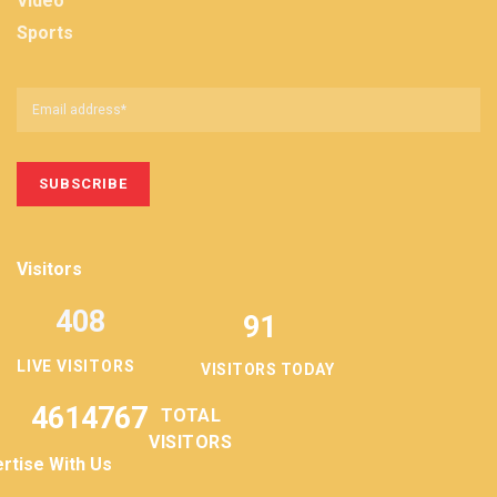
Video
Sports
Visitors
408
91
LIVE VISITORS
VISITORS TODAY
4614767
TOTAL
VISITORS
rtise With Us