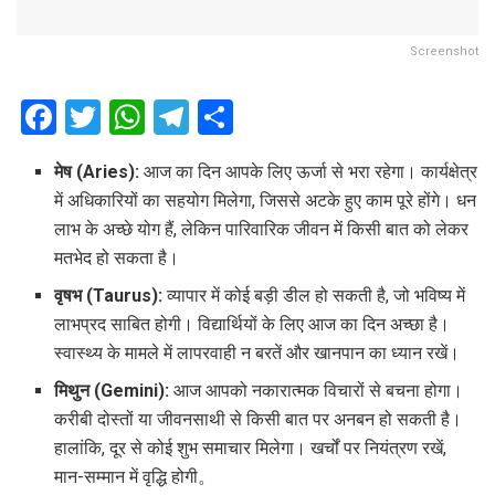
Screenshot
F
T
W
T
S
a
wi
h
el
h
मेष (Aries):
आज का दिन आपके लिए ऊर्जा से भरा रहेगा। कार्यक्षेत्र
ce
tt
at
e
ar
में अधिकारियों का सहयोग मिलेगा, जिससे अटके हुए काम पूरे होंगे। धन
b
er
s
gr
e
लाभ के अच्छे योग हैं, लेकिन पारिवारिक जीवन में किसी बात को लेकर
o
A
a
मतभेद हो सकता है।
o
p
m
वृषभ (Taurus):
व्यापार में कोई बड़ी डील हो सकती है, जो भविष्य में
k
p
लाभप्रद साबित होगी। विद्यार्थियों के लिए आज का दिन अच्छा है।
स्वास्थ्य के मामले में लापरवाही न बरतें और खानपान का ध्यान रखें।
मिथुन (Gemini):
आज आपको नकारात्मक विचारों से बचना होगा।
करीबी दोस्तों या जीवनसाथी से किसी बात पर अनबन हो सकती है।
हालांकि, दूर से कोई शुभ समाचार मिलेगा। खर्चों पर नियंत्रण रखें,
मान-सम्मान में वृद्धि होगी。