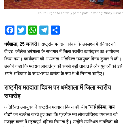
Youth urged to actively participate in voting: Vinay Kumar
F
T
W
T
S
a
wi
h
el
h
धर्मशाला, 25 जनवरी।
राष्ट्रीय मतदाता दिवस के उपलक्ष्य में रविवार को
ce
tt
at
e
ar
बी.एड. कॉलेज धर्मशाला के सभागार में जिला स्तरीय कार्यक्रम का आयोजन
b
er
s
gr
e
किया गया। कार्यक्रम की अध्यक्षता अतिरिक्त उपायुक्त विनय कुमार ने की।
o
A
a
उन्होंने कहा कि मतदान लोकतंत्र की सबसे बड़ी ताकत है और युवाओं को इसे
o
p
m
अपने अधिकार के साथ-साथ कर्तव्य के रूप में भी निभाना चाहिए।
k
p
राष्ट्रीय मतदाता दिवस पर धर्मशाला में जिला स्तरीय
समारोह
अतिरिक्त उपायुक्त ने राष्ट्रीय मतदाता दिवस की थीम
“माई इंडिया, माय
वोट”
का उल्लेख करते हुए कहा कि प्रत्येक मत लोकतांत्रिक व्यवस्था को
मजबूत करने में महत्वपूर्ण भूमिका निभाता है। उन्होंने उपस्थित नागरिकों को