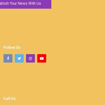
ublish Your News With Us
Follow Us
Call Us