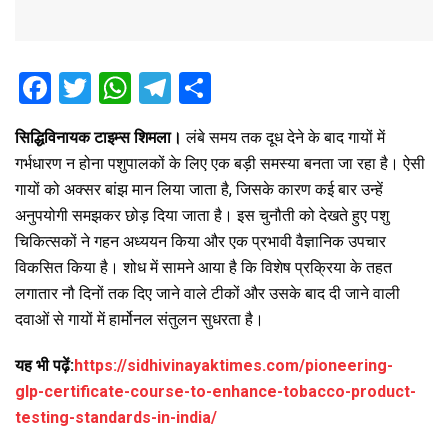
F
T
W
T
S
a
wi
h
el
h
सिद्धिविनायक टाइम्स शिमला।
लंबे समय तक दूध देने के बाद गायों में
ce
tt
at
e
ar
गर्भधारण न होना पशुपालकों के लिए एक बड़ी समस्या बनता जा रहा है। ऐसी
b
er
s
gr
e
गायों को अक्सर बांझ मान लिया जाता है, जिसके कारण कई बार उन्हें
o
A
a
अनुपयोगी समझकर छोड़ दिया जाता है। इस चुनौती को देखते हुए पशु
o
p
m
चिकित्सकों ने गहन अध्ययन किया और एक प्रभावी वैज्ञानिक उपचार
विकसित किया है। शोध में सामने आया है कि विशेष प्रक्रिया के तहत
k
p
लगातार नौ दिनों तक दिए जाने वाले टीकों और उसके बाद दी जाने वाली
दवाओं से गायों में हार्मोनल संतुलन सुधरता है।
यह भी पढ़ें:
https://sidhivinayaktimes.com/pioneering-
glp-certificate-course-to-enhance-tobacco-product-
testing-standards-in-india/