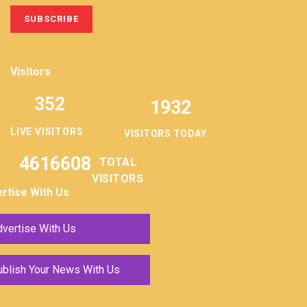
Visitors
352
1932
LIVE VISITORS
VISITORS TODAY
4616608
TOTAL
VISITORS
rtise With Us
vertise With Us
ublish Your News With Us