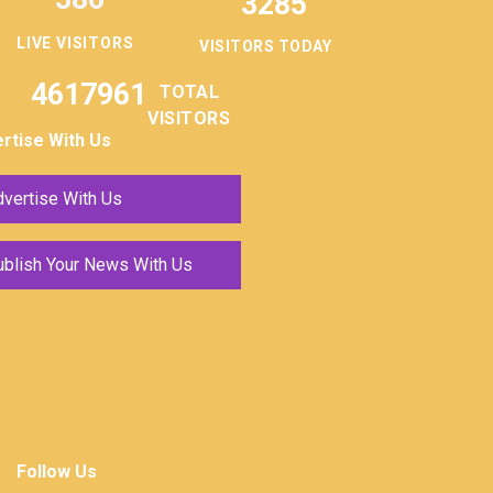
3285
LIVE VISITORS
VISITORS TODAY
4617961
TOTAL
VISITORS
rtise With Us
vertise With Us
ublish Your News With Us
Follow Us