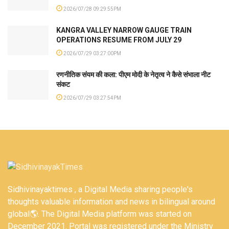
2026/07/28 09:29:55PM
KANGRA VALLEY NARROW GAUGE TRAIN
OPERATIONS RESUME FROM JULY 29
2026/07/29 03:27:00PM
रणनीतिक संयम की कला: पीएम मोदी के नेतृत्व ने कैसे संभाला नीट
संकट
2026/07/29 03:27:54PM
Sidhivinayaktimes , a Digital Media sharing people's
thoughts valuable information and news in bilingual around
global🌎. The Digital Media platform was started on
December 2021. Portal was registered under the Ministry