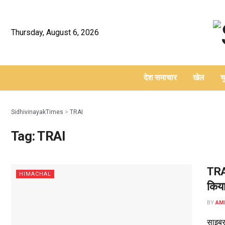
Thursday, August 6, 2026
देश समाचार
खेल
च
–
SidhivinayakTimes
>
TRAI
Tag:
TRAI
TRAI
HIMACHAL
किय
BY
AM
साइबर