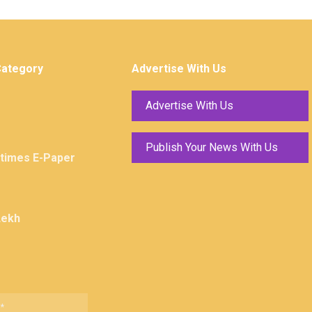
Category
Advertise With Us
Advertise With Us
Publish Your News With Us
ktimes E-Paper
Lekh