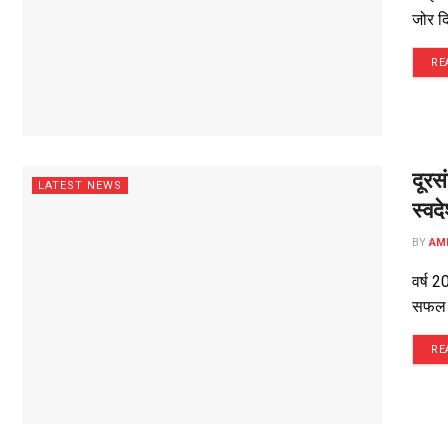
जोर द
RE
दूरस
LATEST NEWS
स्वद
BY
AM
वर्ष 2
सफल व
RE