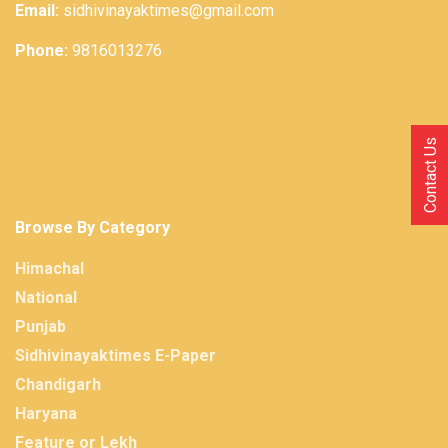
Email:
sidhivinayaktimes@gmail.com
Phone:
9816013276
Contact Us
Browse By Category
Himachal
National
Punjab
Sidhivinayaktimes E-Paper
Chandigarh
Haryana
Feature or Lekh