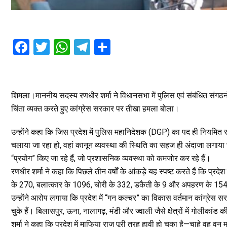
F
T
W
T
S
a
wi
h
el
h
ce
tt
at
e
ar
b
er
s
gr
e
शिमला।माननीय सदस्य रणधीर शर्मा ने विधानसभा में पुलिस एवं संबंधित संगठनों 
o
A
a
चिंता व्यक्त करते हुए कांग्रेस सरकार पर तीखा हमला बोला।
o
p
m
उन्होंने कहा कि जिस प्रदेश में पुलिस महानिदेशक (DGP) का पद ही नियमित रूप
k
p
चलाया जा रहा हो, वहां कानून व्यवस्था की स्थिति का सहज ही अंदाजा लगाया 
“प्रयोग” किए जा रहे हैं, जो प्रशासनिक व्यवस्था को कमजोर कर रहे हैं।
रणधीर शर्मा ने कहा कि पिछले तीन वर्षों के आंकड़े यह स्पष्ट करते हैं कि प्रदेश
के 270, बलात्कार के 1096, चोरी के 332, डकैती के 9 और अपहरण के 1540 माम
उन्होंने आरोप लगाया कि प्रदेश में “गन कल्चर” का विकास वर्तमान कांग्रेस सर
चुके हैं। बिलासपुर, ऊना, नालागढ़, मंडी और ज्वाली जैसे क्षेत्रों में गोलीकांड
शर्मा ने कहा कि प्रदेश में माफिया राज पूरी तरह हावी हो चुका है—चाहे वह 