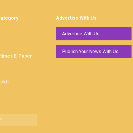
Category
Advertise With Us
Advertise With Us
Publish Your News With Us
ktimes E-Paper
Lekh