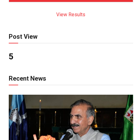
View Results
Post View
5
Recent News