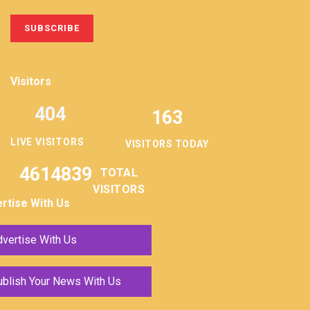
Visitors
404
163
LIVE VISITORS
VISITORS TODAY
4614839
TOTAL
VISITORS
rtise With Us
vertise With Us
ublish Your News With Us