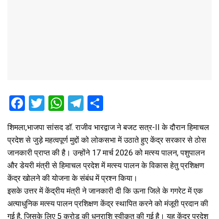
F
T
W
T
S
a
wi
h
el
h
शिमला,भाजपा सांसद डॉ. राजीव भारद्वाज ने बजट सत्र-II के दौरान हिमाचल
ce
tt
at
e
ar
प्रदेश से जुड़े महत्वपूर्ण मुद्दों को लोकसभा में उठाते हुए केंद्र सरकार से ठोस
b
er
s
gr
e
जानकारी प्राप्त की है। उन्होंने 17 मार्च 2026 को मत्स्य पालन, पशुपालन
o
A
a
और डेयरी मंत्री से हिमाचल प्रदेश में मत्स्य पालन के विकास हेतु प्रशिक्षण
o
p
m
केंद्र खोलने की योजना के संबंध में प्रश्न किया।
इसके उत्तर में केंद्रीय मंत्री ने जानकारी दी कि ऊना जिले के गगरेट में एक
k
p
अत्याधुनिक मत्स्य पालन प्रशिक्षण केंद्र स्थापित करने को मंजूरी प्रदान की
गई है, जिसके लिए ₹5 करोड़ की धनराशि स्वीकृत की गई है। यह केंद्र प्रदेश