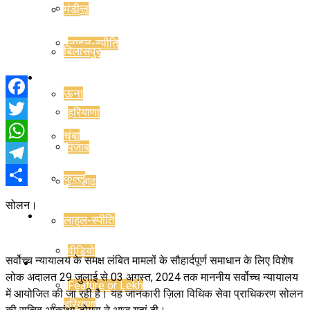
मंडी
कुल्लू
लाहुल-स्पीति
बिलासपुर
राज्य
ऊना
Facebook
हरियाणा
Twitter
चंबा
पंजाब
WhatsApp
Telegram
कुल्लू
चंडीगढ़
Share
सोलन।
राजनीति
लाहुल-स्पीति
वीडियो
सर्वोच्च न्यायालय के समक्ष लंबित मामलों के सौहार्दपूर्ण समाधान के लिए विशेष
राज्य
लोक अदालत 29 जुलाई से 03 अगस्त, 2024 तक माननीय सर्वोच्च न्यायालय
Feature or Lekh
में आयोजित की जा रही है। यह जानकारी ज़िला विधिक सेवा प्राधिकरण सोलन
हरियाणा