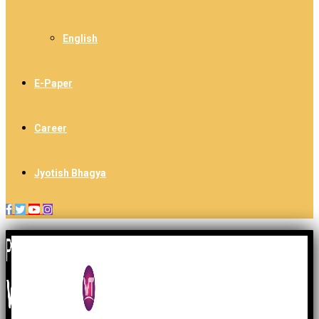
English
E-Paper
Career
Jyotish Bhagya