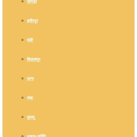
कांगड़ा
हमीरपुर
मंडी
बिलासपुर
ऊना
चंबा
कुल्लू
लाहुल-स्पीति