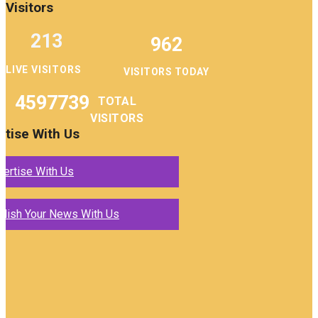
Visitors
213
962
LIVE VISITORS
VISITORS TODAY
4597739
TOTAL
VISITORS
rtise With Us
vertise With Us
blish Your News With Us