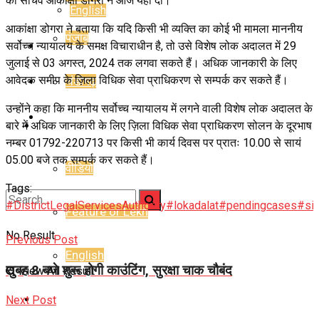
की सचिव आकांक्षा डोगरा ने आज यहां दी।
English
आकांक्षा डोगरा ने बताया कि यदि किसी भी व्यक्ति का कोई भी मामला माननीय
पंजाब
सर्वोच्च न्यायालय के समक्ष विचाराधीन है, तो उसे विशेष लोक अदालत में 29
E-Paper
जुलाई से 03 अगस्त, 2024 तक लगवा सकते हैं। अधिक जानकारी के लिए
आवेदक समीप के ज़िला विधिक सेवा प्राधिकरण से सम्पर्क कर सकते हैं।
चंडीगढ़
Career
उन्होंने कहा कि माननीय सर्वोच्च न्यायालय में लगने वाली विशेष लोक अदालत के
Jyotish Bhagya
राजनीति
बारे में अधिक जानकारी के लिए ज़िला विधिक सेवा प्राधिकरण सोलन के दूरभाष
नम्बर 01792-220713 पर किसी भी कार्य दिवस पर प्रातः 10.00 से सायं
05.00 बजे तक सम्पर्क कर सकते हैं।
वीडियो
Tags:
#DistrictLegalServicesAuthority
#lokadalat
#pendingcases
#sid
Feature or Lekh
No Result
Previous Post
English
सुबह 8 बजे शुरू होगी काउंटिंग, सुरक्षा चाक चौबंद
View All Result
E-Paper
Next Post