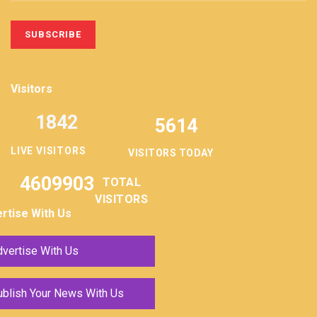
Visitors
1842
5614
LIVE VISITORS
VISITORS TODAY
4609903
TOTAL
VISITORS
rtise With Us
vertise With Us
ublish Your News With Us