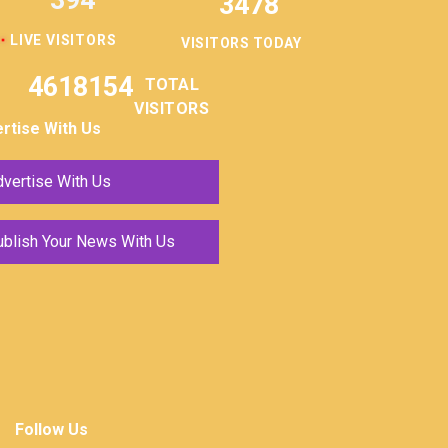
394
3478
LIVE VISITORS
VISITORS TODAY
4618154
TOTAL
VISITORS
rtise With Us
vertise With Us
ublish Your News With Us
Follow Us