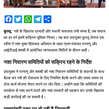
F
T
W
T
S
a
wi
h
el
h
कुल्लू:
नशे के खिलाफ प्रभावी और स्थायी सफलता तभी संभव है, जब समाज
ce
tt
at
e
ar
का हर वर्ग इसमें सक्रिय भूमिका निभाए। यह बात उपायुक्त कुल्लू तोरुल एस.
b
er
s
gr
e
रवीश ने नशा मुक्त हिमाचल अभियान के तहत ग्राम पंचायत परगाणु और
o
A
a
आईटीआई शमशी में आयोजित जागरूकता शिविरों के दौरान कही।
o
p
m
नशा निवारण समितियों को सक्रिय रहने के निर्देश
k
p
उपायुक्त ने परगाणु और शमशी की नशा निवारण समितियों के सदस्यों के साथ
बैठक कर नशे की रोकथाम के लिए नियमित बैठकें करने और समय-समय पर
ठोस कार्य योजना तैयार करने पर जोर दिया। उन्होंने कहा कि समितियों की
सतर्कता से नशा करने वालों और नशा तस्करों की पहचान कर उनके खिलाफ
कड़ी कार्रवाई की जा सकती है।