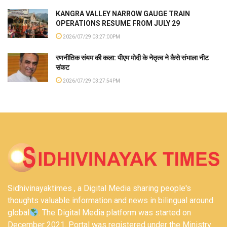
KANGRA VALLEY NARROW GAUGE TRAIN
OPERATIONS RESUME FROM JULY 29
2026/07/29 03:27:00PM
रणनीतिक संयम की कला: पीएम मोदी के नेतृत्व ने कैसे संभाला नीट
संकट
2026/07/29 03:27:54PM
Sidhivinayaktimes , a Digital Media sharing people's
thoughts valuable information and news in bilingual around
global
. The Digital Media platform was started on
December 2021. Portal was registered under the Ministry