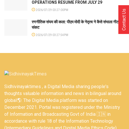
OPERATIONS RESUME FROM JULY 29
2026/07/29 03:27:00PM
Contact Us
रणनीतिक संयम की कला: पीएम मोदी के नेतृत्व ने कैसे संभाला नीट
संकट
2026/07/29 03:27:54PM
Sidhivinayaktimes , a Digital Media sharing people's
thoughts valuable information and news in bilingual around
global🌎. The Digital Media platform was started on
December 2021. Portal was registered under the Ministry
of Information and Broadcasting Govt of India 🇮🇳 in
accordance with rule 18 of the Information Technology
(Intermediary Guidelines and Digital Media Ethics Code)