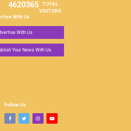
4620365
TOTAL
VISITORS
rtise With Us
vertise With Us
ublish Your News With Us
Follow Us