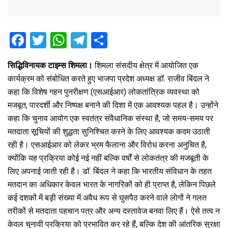
F
T
W
T
S
a
wi
h
el
h
सिद्धिविनायक टाइम्स शिमला।
शिमला संसदीय क्षेत्र में आयोजित एक
ce
tt
at
e
ar
कार्यक्रम को संबोधित करते हुए भाजपा प्रदेश अध्यक्ष डॉ. राजीव बिंदल ने
b
er
s
gr
e
कहा कि विशेष गहन पुनरीक्षण (एसआईआर) लोकतांत्रिक व्यवस्था को
o
A
a
मजबूत, पारदर्शी और निष्पक्ष बनाने की दिशा में एक आवश्यक पहल है। उन्होंने
o
p
m
कहा कि चुनाव आयोग एक स्वतंत्र संवैधानिक संस्था है, जो समय-समय पर
मतदाता सूचियों की शुद्धता सुनिश्चित करने के लिए आवश्यक कदम उठाती
k
p
रही है। एसआईआर को लेकर भ्रम फैलाना और विरोध करना अनुचित है,
क्योंकि यह प्रक्रिया कोई नई नहीं बल्कि वर्षों से लोकतंत्र की मजबूती के
लिए अपनाई जाती रही है। डॉ. बिंदल ने कहा कि भारतीय संविधान के तहत
मतदान का अधिकार केवल भारत के नागरिकों को ही प्राप्त है, लेकिन पिछले
कई दशकों में बड़ी संख्या में अवैध रूप से घुसपैठ करने वाले लोगों ने गलत
तरीकों से मतदाता पहचान पत्र और अन्य दस्तावेज बनवा लिए हैं। ऐसे तत्व न
केवल चुनावी प्रक्रिया को प्रभावित कर रहे हैं, बल्कि देश की आंतरिक सुरक्षा