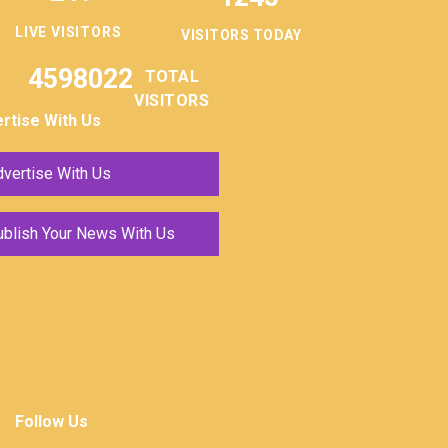
LIVE VISITORS
VISITORS TODAY
4598022
TOTAL
VISITORS
rtise With Us
vertise With Us
ublish Your News With Us
Follow Us