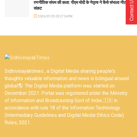
Contact Us
रणनीतिक संयम की कला: पीएम मोदी के नेतृत्व ने कैसे संभाला नीट
संकट
2026/07/29 03:27:54PM
Sidhivinayaktimes , a Digital Media sharing people's
thoughts valuable information and news in bilingual around
global🌎. The Digital Media platform was started on
December 2021. Portal was registered under the Ministry
of Information and Broadcasting Govt of India 🇮🇳 in
accordance with rule 18 of the Information Technology
(Intermediary Guidelines and Digital Media Ethics Code)
Rules, 2021.