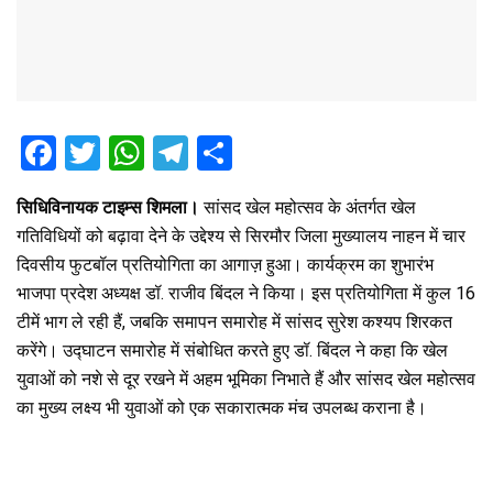
F
T
W
T
S
a
wi
h
el
h
सिधिविनायक टाइम्स शिमला।
सांसद खेल महोत्सव के अंतर्गत खेल
ce
tt
at
e
ar
गतिविधियों को बढ़ावा देने के उद्देश्य से सिरमौर जिला मुख्यालय नाहन में चार
b
er
s
gr
e
दिवसीय फुटबॉल प्रतियोगिता का आगाज़ हुआ। कार्यक्रम का शुभारंभ
o
A
a
भाजपा प्रदेश अध्यक्ष डॉ. राजीव बिंदल ने किया। इस प्रतियोगिता में कुल 16
o
p
m
टीमें भाग ले रही हैं, जबकि समापन समारोह में सांसद सुरेश कश्यप शिरकत
करेंगे। उद्घाटन समारोह में संबोधित करते हुए डॉ. बिंदल ने कहा कि खेल
k
p
युवाओं को नशे से दूर रखने में अहम भूमिका निभाते हैं और सांसद खेल महोत्सव
का मुख्य लक्ष्य भी युवाओं को एक सकारात्मक मंच उपलब्ध कराना है।