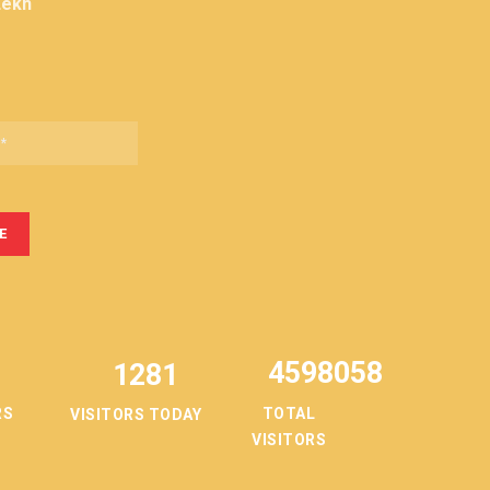
Lekh
4598058
1281
TOTAL
RS
VISITORS TODAY
VISITORS