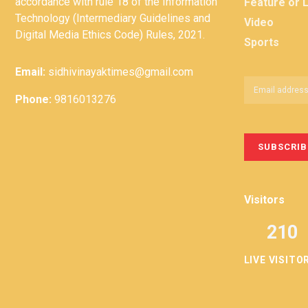
accordance with rule 18 of the Information
Feature or 
Technology (Intermediary Guidelines and
Video
Digital Media Ethics Code) Rules, 2021.
Sports
Email:
sidhivinayaktimes@gmail.com
Phone:
9816013276
Visitors
210
LIVE VISITO
Privacy
Term &