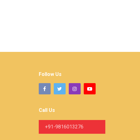
Follow Us
Call Us
+91-9816013276