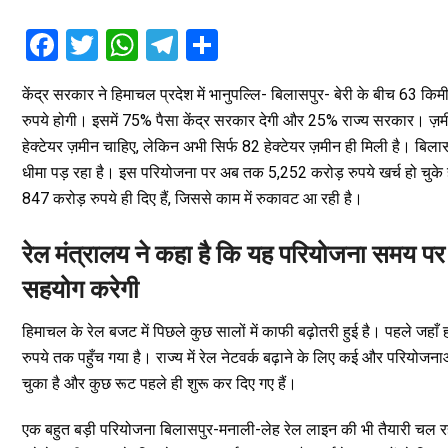
F
T
W
T
S
a
wi
h
el
h
केंद्र सरकार ने हिमाचल प्रदेश में भानुपल्लि- बिलासपुर- बेरी के बीच 63 कि
ce
tt
at
e
ar
रुपये होगी। इसमें 75% पैसा केंद्र सरकार देगी और 25% राज्य सरकार। ज़
b
er
s
gr
e
हेक्टेयर ज़मीन चाहिए, लेकिन अभी सिर्फ 82 हेक्टेयर ज़मीन ही मिली है। बिल
o
A
a
धीमा पड़ रहा है। इस परियोजना पर अब तक 5,252 करोड़ रुपये खर्च हो चुके 
o
p
m
847 करोड़ रुपये ही दिए हैं, जिससे काम में रुकावट आ रही है।
k
p
रेल मंत्रालय ने कहा है कि यह परियोजना समय पर 
सहयोग करेगी
हिमाचल के रेल बजट में पिछले कुछ सालों में काफी बढ़ोतरी हुई है। पहले ज
रुपये तक पहुँच गया है। राज्य में रेल नेटवर्क बढ़ाने के लिए कई और परियोजनाओं
चुका है और कुछ रूट पहले ही शुरू कर दिए गए हैं।
एक बहुत बड़ी परियोजना बिलासपुर-मनाली-लेह रेल लाइन की भी तैयारी चल रही ह