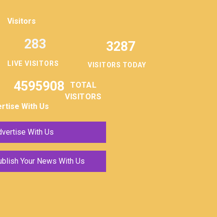
Visitors
283
3287
LIVE VISITORS
VISITORS TODAY
4595908
TOTAL
VISITORS
rtise With Us
vertise With Us
ublish Your News With Us