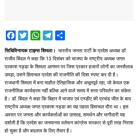
F
T
W
T
S
a
wi
h
el
h
सिधिविनायक टाइम्स शिमला।
भारतीय जनता पार्टी के प्रदेश अध्यक्ष डॉ.
ce
tt
at
e
ar
राजीव बिंदल ने कहा कि 13 दिसंबर को भाजपा के राष्ट्रीय अध्यक्ष जगत
b
er
s
gr
e
प्रकाश नड्डा के शिमला आगमन पर जिस प्रकार हजारों लोगों का जनसैलाब
o
A
a
उमड़ा, उसने हिमाचल प्रदेश की राजनीति की दिशा स्पष्ट कर दी है।
o
p
m
राजधानी शिमला में बना माहौल ऐतिहासिक और अभूतपूर्व रहा, जो केवल एक
राजनीतिक कार्यक्रम नहीं बल्कि आने वाले समय में सत्ता परिवर्तन का संकेत
k
p
है। डॉ. बिंदल ने कहा कि बिहार में भाजपा एवं एनडीए की प्रचंड जीत के बाद
राष्ट्रीय अध्यक्ष जगत प्रकाश नड्डा का यह पहला हिमाचल दौरा था। इस
अवसर पर जनता और कार्यकर्ताओं का उत्साह, समर्थन और भागीदारी यह
दर्शाती है कि प्रदेश का जनमानस वर्तमान कांग्रेस सरकार से पूरी तरह निराश
हो चुका है और बदलाव के लिए तैयार है।