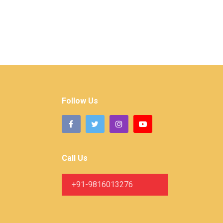
Follow Us
Call Us
+91-9816013276