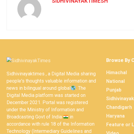
SIDHIVINAYAKTIMESH
Browse By 
Himachal
Sidhivinayaktimes , a Digital Media sharing
people's thoughts valuable information and
National
news in bilingual around global
. The
Punjab
Digital Media platform was started on
Sidhivinaya
December 2021. Portal was registered
Chandigarh
under the Ministry of Information and
Haryana
Broadcasting Govt of India
in
accordance with rule 18 of the Information
Feature or 
Technology (Intermediary Guidelines and
Video