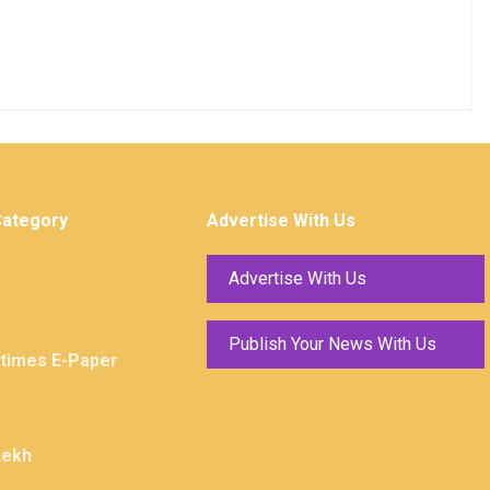
Category
Advertise With Us
Advertise With Us
Publish Your News With Us
ktimes E-Paper
Lekh