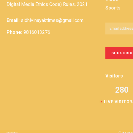
Digital Media Ethics Code) Rules, 2021.
Sports
Email:
sidhivinayaktimes@gmail.com
Phone:
9816013276
Visitors
280
LIVE VISITOR
Privacy
Term &
Policy
Conditions