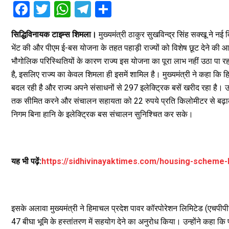
F
T
W
T
S
a
wi
h
el
h
सिद्धिविनायक टाइम्स शिमला।
मुख्यमंत्री ठाकुर सुखविन्द्र सिंह सक्खू ने नई
ce
tt
at
e
ar
भेंट की और पीएम ई-बस योजना के तहत पहाड़ी राज्यों को विशेष छूट देने की 
b
er
s
gr
e
भौगोलिक परिस्थितियों के कारण राज्य इस योजना का पूरा लाभ नहीं उठा पा रहा
o
A
a
है, इसलिए राज्य का केवल शिमला ही इसमें शामिल है। मुख्यमंत्री ने कहा कि 
o
p
m
बदल रही है और राज्य अपने संसाधनों से 297 इलेक्ट्रिक बसें खरीद रहा है। उ
तक सीमित करने और संचालन सहायता को 22 रुपये प्रति किलोमीटर से बढ़ाकर
k
p
निगम बिना हानि के इलेक्ट्रिक बस संचालन सुनिश्चित कर सके।
यह भी पढ़ें:
https://sidhivinayaktimes.com/housing-scheme-l
इसके अलावा मुख्यमंत्री ने हिमाचल प्रदेश पावर कॉरपोरेशन लिमिटेड (एचपीपीसी
47 बीघा भूमि के हस्तांतरण में सहयोग देने का अनुरोध किया। उन्होंने कहा क