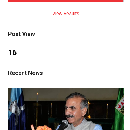
View Results
Post View
16
Recent News