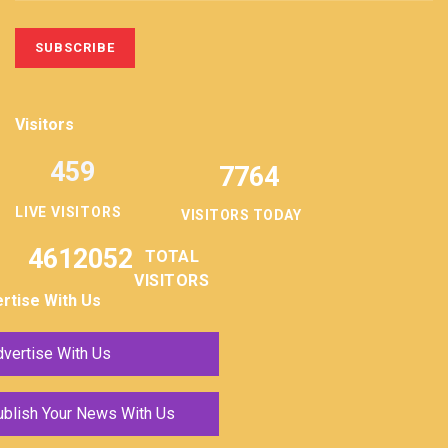
Visitors
459
7764
LIVE VISITORS
VISITORS TODAY
4612052
TOTAL
VISITORS
rtise With Us
vertise With Us
ublish Your News With Us