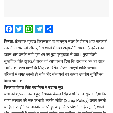
F
T
W
T
S
a
wi
h
el
h
शिमला:
हिमाचल प्रदेश विधानसभा के मानसून सत्र के दौरान आज सरकारी
ce
tt
at
e
ar
स्कूलों, अस्पतालों और पुलिस थानों में जमा अनुपयोगी सामान (स्क्रैप) को
b
er
s
gr
e
हटाने और उसके सही प्रबंधन का मुद्दा प्रमुखता से उठा। मुख्यमंत्री
o
A
a
सुखविंदर सिंह सुक्खू ने सदन को आश्वासन दिया कि सरकार अब हर साल
o
p
m
स्क्रैप को खत्म करने के लिए एक विशेष योजना लाएगी ताकि सरकारी
परिसरों में जगह खाली हो सके और संसाधनों का बेहतर उपयोग सुनिश्चित
k
p
किया जा सके।
विधायक केवल सिंह पठानिया ने उठाया मुद्दा
चर्चा की शुरुआत करते हुए विधायक केवल सिंह पठानिया ने सुझाव दिया कि
राज्य सरकार को एक प्रभावी ‘स्क्रैप नीति’ (Scrap Policy) तैयार करनी
चाहिए। उन्होंने ध्यानाकर्षण करते हुए कहा कि प्रदेश के कई स्कूलों, थानों