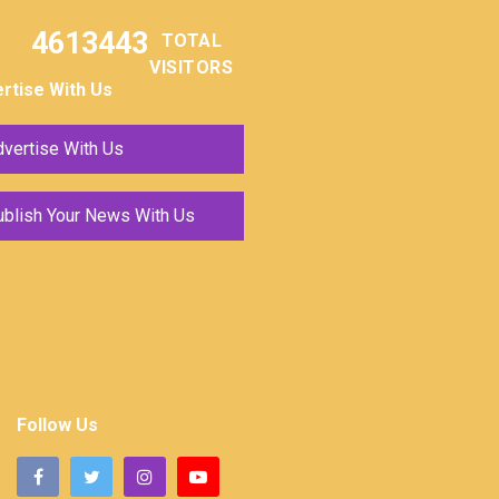
4613443
TOTAL
VISITORS
rtise With Us
vertise With Us
ublish Your News With Us
Follow Us