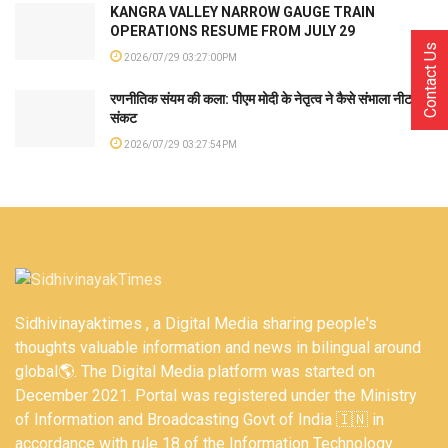
KANGRA VALLEY NARROW GAUGE TRAIN
OPERATIONS RESUME FROM JULY 29
Contact Us
2026/07/29 03:27:00PM
रणनीतिक संयम की कला: पीएम मोदी के नेतृत्व ने कैसे संभाला नीट
संकट
2026/07/29 03:27:54PM
Sidhivinayaktimes , a Digital Media sharing people's
thoughts valuable information and news in bilingual around
global🌎. The Digital Media platform was started on
December 2021. Portal was registered under the Ministry
of Information and Broadcasting Govt of India 🇮🇳 in
accordance with rule 18 of the Information Technology