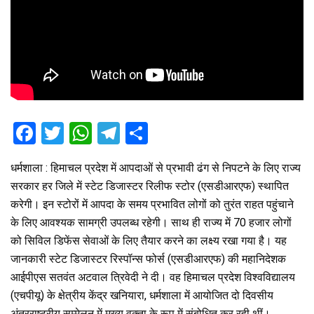
F
T
W
T
S
a
wi
h
el
h
धर्मशाला : हिमाचल प्रदेश में आपदाओं से प्रभावी ढंग से निपटने के लिए राज्य
ce
tt
at
e
ar
सरकार हर जिले में स्टेट डिजास्टर रिलीफ स्टोर (एसडीआरएफ) स्थापित
b
er
s
gr
e
करेगी। इन स्टोरों में आपदा के समय प्रभावित लोगों को तुरंत राहत पहुंचाने
o
A
a
के लिए आवश्यक सामग्री उपलब्ध रहेगी। साथ ही राज्य में 70 हजार लोगों
o
p
m
को सिविल डिफेंस सेवाओं के लिए तैयार करने का लक्ष्य रखा गया है। यह
जानकारी स्टेट डिजास्टर रिस्पॉन्स फोर्स (एसडीआरएफ) की महानिदेशक
k
p
आईपीएस सतवंत अटवाल त्रिवेदी ने दी। वह हिमाचल प्रदेश विश्वविद्यालय
(एचपीयू) के क्षेत्रीय केंद्र खनियारा, धर्मशाला में आयोजित दो दिवसीय
अंतरराष्ट्रीय सम्मेलन में मुख्य वक्ता के रूप में संबोधित कर रही थीं।