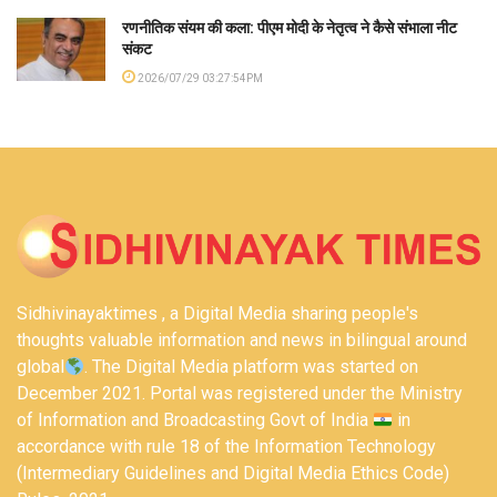
रणनीतिक संयम की कला: पीएम मोदी के नेतृत्व ने कैसे संभाला नीट
संकट
2026/07/29 03:27:54PM
Sidhivinayaktimes , a Digital Media sharing people's
thoughts valuable information and news in bilingual around
global
. The Digital Media platform was started on
December 2021. Portal was registered under the Ministry
of Information and Broadcasting Govt of India
in
accordance with rule 18 of the Information Technology
(Intermediary Guidelines and Digital Media Ethics Code)