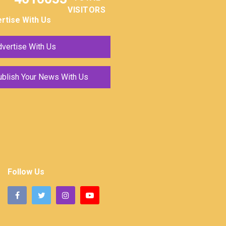
VISITORS
rtise With Us
vertise With Us
ublish Your News With Us
Follow Us