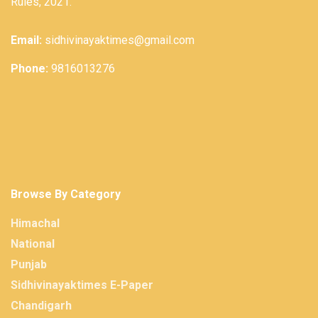
Rules, 2021.
Email:
sidhivinayaktimes@gmail.com
Phone:
9816013276
Browse By Category
Himachal
National
Punjab
Sidhivinayaktimes E-Paper
Chandigarh