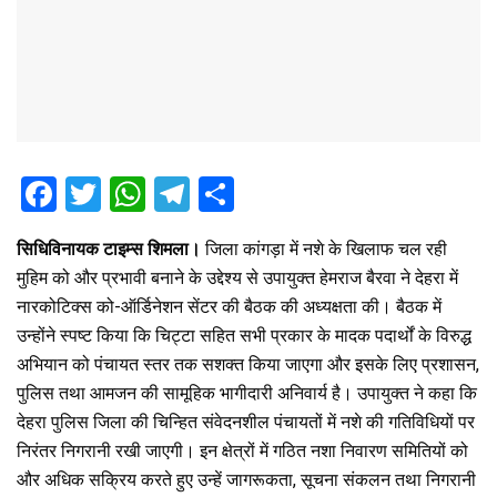
F
T
W
T
S
a
wi
h
el
h
सिधिविनायक टाइम्स शिमला।
जिला कांगड़ा में नशे के खिलाफ चल रही
ce
tt
at
e
ar
मुहिम को और प्रभावी बनाने के उद्देश्य से उपायुक्त हेमराज बैरवा ने देहरा में
b
er
s
gr
e
नारकोटिक्स को-ऑर्डिनेशन सेंटर की बैठक की अध्यक्षता की। बैठक में
o
A
a
उन्होंने स्पष्ट किया कि चिट्टा सहित सभी प्रकार के मादक पदार्थों के विरुद्ध
o
p
m
अभियान को पंचायत स्तर तक सशक्त किया जाएगा और इसके लिए प्रशासन,
पुलिस तथा आमजन की सामूहिक भागीदारी अनिवार्य है। उपायुक्त ने कहा कि
k
p
देहरा पुलिस जिला की चिन्हित संवेदनशील पंचायतों में नशे की गतिविधियों पर
निरंतर निगरानी रखी जाएगी। इन क्षेत्रों में गठित नशा निवारण समितियों को
और अधिक सक्रिय करते हुए उन्हें जागरूकता, सूचना संकलन तथा निगरानी