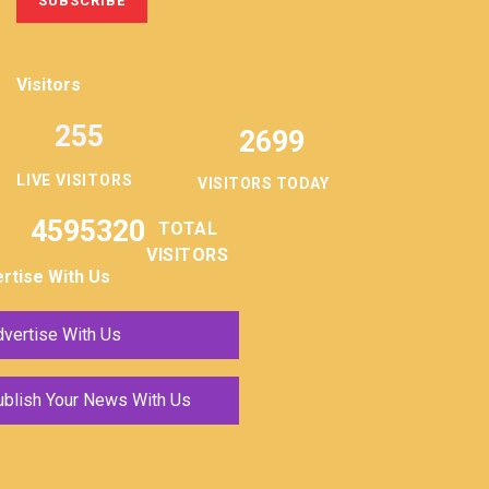
Visitors
255
2699
LIVE VISITORS
VISITORS TODAY
4595320
TOTAL
VISITORS
rtise With Us
vertise With Us
ublish Your News With Us