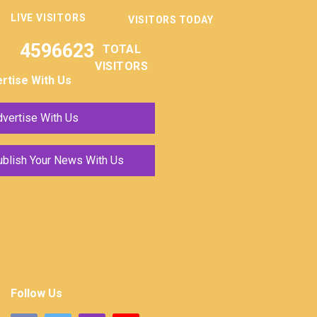
LIVE VISITORS
VISITORS TODAY
4596623
TOTAL
VISITORS
rtise With Us
vertise With Us
ublish Your News With Us
Follow Us