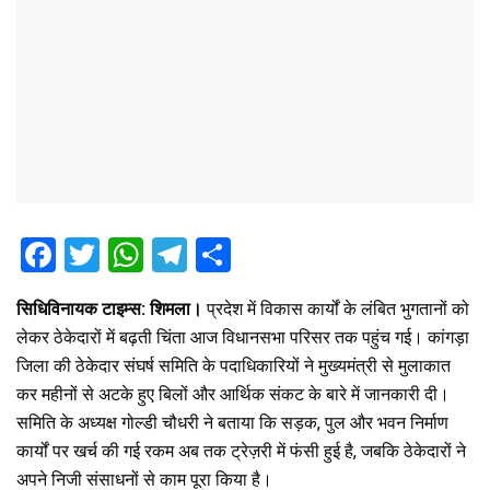
F
T
W
T
S
a
wi
h
el
h
सिधिविनायक टाइम्स: शिमला।
प्रदेश में विकास कार्यों के लंबित भुगतानों को
ce
tt
at
e
ar
लेकर ठेकेदारों में बढ़ती चिंता आज विधानसभा परिसर तक पहुंच गई। कांगड़ा
b
er
s
gr
e
जिला की ठेकेदार संघर्ष समिति के पदाधिकारियों ने मुख्यमंत्री से मुलाकात
o
A
a
कर महीनों से अटके हुए बिलों और आर्थिक संकट के बारे में जानकारी दी।
o
p
m
समिति के अध्यक्ष गोल्डी चौधरी ने बताया कि सड़क, पुल और भवन निर्माण
कार्यों पर खर्च की गई रकम अब तक ट्रेज़री में फंसी हुई है, जबकि ठेकेदारों ने
k
p
अपने निजी संसाधनों से काम पूरा किया है।