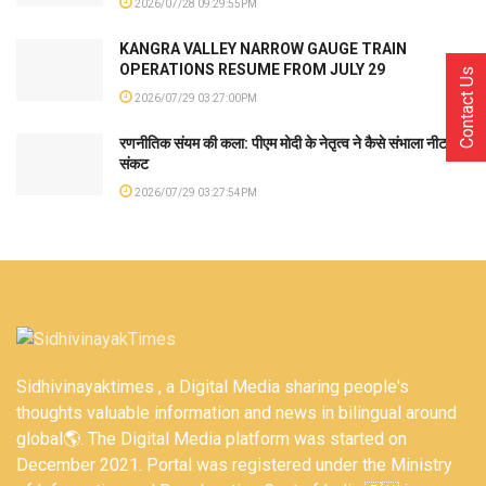
2026/07/28 09:29:55PM
KANGRA VALLEY NARROW GAUGE TRAIN
OPERATIONS RESUME FROM JULY 29
Contact Us
2026/07/29 03:27:00PM
रणनीतिक संयम की कला: पीएम मोदी के नेतृत्व ने कैसे संभाला नीट
संकट
2026/07/29 03:27:54PM
Sidhivinayaktimes , a Digital Media sharing people's
thoughts valuable information and news in bilingual around
global🌎. The Digital Media platform was started on
December 2021. Portal was registered under the Ministry