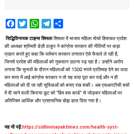
F
T
W
T
S
a
wi
h
el
h
सिद्धिविनायक टाइम्स शिमला
शिमला में भाजपा महिला मोर्चा हिमाचल प्रदेश
ce
tt
at
e
ar
की अध्यक्षा श्रीमती डेज़ी ठाकुर ने कांग्रेस सरकार की नीतियों पर कड़ा
b
er
s
gr
e
प्रहार करते हुए कहा कि वर्तमान सरकार लगातार ऐसे फैसले ले रही है,
o
A
a
जिनसे प्रदेश की महिलाओं को नुकसान उठाना पड़ रहा है। उन्होंने आरोप
o
p
m
लगाया कि चुनावों के दौरान महिलाओं को 1500 रुपये प्रतिमाह देने का वादा
कर सत्ता में आई कांग्रेस सरकार न तो यह वादा पूरा कर पाई और न ही
k
p
महिलाओं को दी जा रही सुविधाओं को बनाए रख सकी। अब एचआरटीसी बसों
में दी जाने वाली किराया छूट को “हिम बस कार्ड” से जोड़कर महिलाओं पर
अतिरिक्त आर्थिक और प्रशासनिक बोझ डाल दिया गया है।
यह भी पढ़ें:
https://sidhivinayaktimes.com/health-syst-