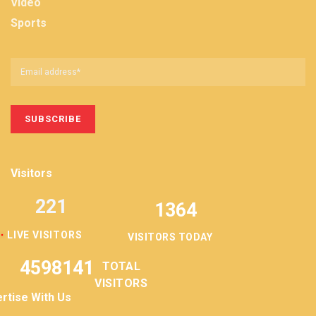
Video
Sports
Visitors
221
1364
LIVE VISITORS
VISITORS TODAY
4598141
TOTAL
VISITORS
rtise With Us