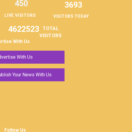
450
3693
LIVE VISITORS
VISITORS TODAY
4622523
TOTAL
VISITORS
rtise With Us
vertise With Us
ublish Your News With Us
Follow Us