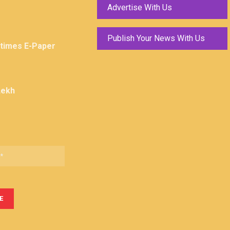
Advertise With Us
Publish Your News With Us
ktimes E-Paper
Lekh