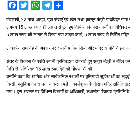
F
T
W
T
S
a
wi
h
el
h
पंचरुखी, 22 मार्च: आयुष, युवा सेवाएँ एवं खेल तथा क़ानून मंत्री यादविंद्र गोम
ce
tt
at
e
ar
लगभग 15 लाख रुपए की लागत से पूर्ण हुए विभिन्न विकास कार्यों का विधिवत ल
b
er
s
gr
e
5 लाख रुपए की लागत से किया गया टाइल कार्य, 5 लाख रुपए से निर्मित मंदिर
o
A
a
लोकार्पण समारोह के अवसर पर स्थानीय निवासियों और मंदिर समिति ने इन जनस
o
p
m
k
p
क्षेत्र के विकास के प्रति अपनी प्रतिबद्धता दोहराते हुए आयुष मंत्री ने मंदि
निधि से अतिरिक्त 15 लाख रुपए देने की घोषणा भी की।
उन्होंने कहा कि धार्मिक और सार्वजनिक स्थलों पर बुनियादी सुविधाओं का सुद
किसी असुविधा का सामना न करना पड़े। कार्यक्रम के दौरान मंदिर समिति द्वा
गया। इस अवसर पर विभिन्न विभागों के अधिकारी, स्थानीय पंचायत प्रतिनिधि और