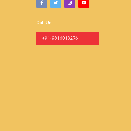
Call Us
+91-9816013276