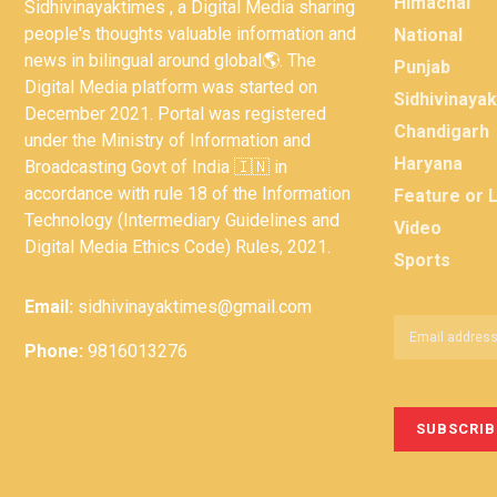
Himachal
Sidhivinayaktimes , a Digital Media sharing
people's thoughts valuable information and
National
news in bilingual around global🌎. The
Punjab
Digital Media platform was started on
Sidhivinaya
December 2021. Portal was registered
Chandigarh
under the Ministry of Information and
Haryana
Broadcasting Govt of India 🇮🇳 in
accordance with rule 18 of the Information
Feature or 
Technology (Intermediary Guidelines and
Video
Digital Media Ethics Code) Rules, 2021.
Sports
Email:
sidhivinayaktimes@gmail.com
Phone:
9816013276