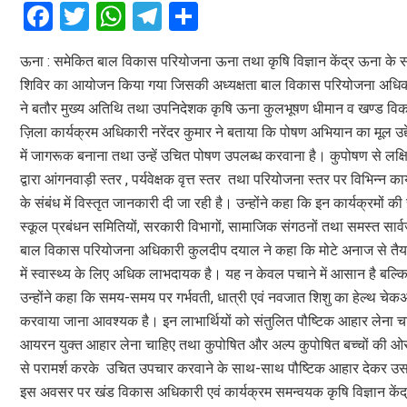
F
T
W
T
S
a
wi
h
el
h
ऊना : समेकित बाल विकास परियोजना ऊना तथा कृषि विज्ञान केंद्र ऊना के संयुक्
ce
tt
at
e
ar
शिविर का आयोजन किया गया जिसकी अध्यक्षता बाल विकास परियोजना अधिकारी 
b
er
s
gr
e
ने बतौर मुख्य अतिथि तथा उपनिदेशक कृषि ऊना कुलभूषण धीमान व खण्ड विकास
o
A
a
ज़िला कार्यक्रम अधिकारी नरेंदर कुमार ने बताया कि पोषण अभियान का मूल उद्दे
o
p
m
में जागरूक बनाना तथा उन्हें उचित पोषण उपलब्ध करवाना है। कुपोषण से लक्षित 
द्वारा आंगनवाड़ी स्तर , पर्यवेक्षक वृत्त स्तर तथा परियोजना स्तर पर विभिन्न क
k
p
के संबंध में विस्तृत जानकारी दी जा रही है। उन्होंने कहा कि इन कार्यक्रम
स्कूल प्रबंधन समितियों, सरकारी विभागों, सामाजिक संगठनों तथा समस्त सार्वज
बाल विकास परियोजना अधिकारी कुलदीप दयाल ने कहा कि मोटे अनाज से तैयार 
में स्वास्थ्य के लिए अधिक लाभदायक है। यह न केवल पचाने में आसान है बल्कि
उन्होंने कहा कि समय-समय पर गर्भवती, धात्री एवं नवजात शिशु का हेल्थ
करवाया जाना आवश्यक है। इन लाभार्थियों को संतुलित पौष्टिक आहार लेना 
आयरन युक्त आहार लेना चाहिए तथा कुपोषित और अल्प कुपोषित बच्चों की ओर व
से परामर्श करके उचित उपचार करवाने के साथ-साथ पौष्टिक आहार देकर उसके 
इस अवसर पर खंड विकास अधिकारी एवं कार्यक्रम समन्वयक कृषि विज्ञान केंद्र 