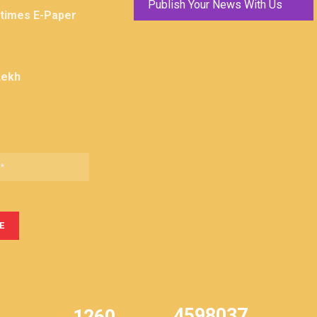
Publish Your News With Us
ktimes E-Paper
Lekh
4598037
1260