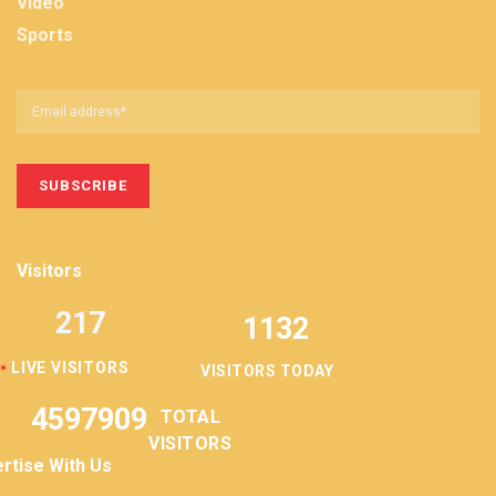
Video
Sports
Visitors
217
1132
LIVE VISITORS
VISITORS TODAY
4597909
TOTAL
VISITORS
rtise With Us