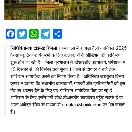
F
T
W
T
S
a
wi
h
el
h
सिधिविनायक टाइम्स: शिमला।
धर्मशाला में कांगड़ा वैली कार्निवल-2025
ce
tt
at
e
ar
के सांस्कृतिक कार्यक्रमों के लिए कलाकारों के ऑडिशन की प्रक्रिया
b
er
s
gr
e
शुरू होने जा रही है। जिला प्रशासन ने डीआरडीए कार्यालय, धर्मशाला में
o
A
a
15 दिसंबर से 18 दिसंबर तक सुबह 11 बजे से दोपहर 4 बजे तक
ऑडिशन आयोजित करने का निर्णय लिया है। अतिरिक्त उपायुक्त विनय
o
p
m
कुमार ने बताया कि स्थानीय कलाकारों, गायकों और प्रतिभागियों को इस
k
p
मंच पर अवसर देने के लिए यह ऑडिशन आयोजित किए जा रहे हैं।
ऑडिशन के लिए प्रतिभागी सीधे डीआरडीए कार्यालय पहुँच सकते हैं या
अपने आवेदन ईमेल के माध्यम से drdakan&hp@nic-in पर भेज सकते
हैं।