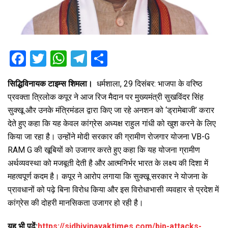
F
T
W
T
S
a
wi
h
el
h
सिद्धिविनायक टाइम्स शिमला।
धर्मशाला, 29 दिसंबर: भाजपा के वरिष्ठ
ce
tt
at
e
ar
प्रवक्ता त्रिलोक कपूर ने आज रिज मैदान पर मुख्यमंत्री सुखविंदर सिंह
b
er
s
gr
e
सुक्खू और उनके मंत्रिमंडल द्वारा किए जा रहे अनशन को ‘ड्रामेबाजी’ करार
o
A
a
देते हुए कहा कि यह केवल कांग्रेस अध्यक्ष राहुल गांधी को खुश करने के लिए
o
p
m
किया जा रहा है। उन्होंने मोदी सरकार की ग्रामीण रोजगार योजना VB-G
RAM G की खूबियों को उजागर करते हुए कहा कि यह योजना ग्रामीण
k
p
अर्थव्यवस्था को मजबूती देती है और आत्मनिर्भर भारत के लक्ष्य की दिशा में
महत्वपूर्ण कदम है। कपूर ने आरोप लगाया कि सुक्खू सरकार ने योजना के
प्रावधानों को पढ़े बिना विरोध किया और इस विरोधाभासी व्यवहार से प्रदेश में
कांग्रेस की दोहरी मानसिकता उजागर हो रही है।
यह भी पढ़ें:
https://sidhivinayaktimes.com/bjp-attacks-