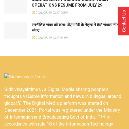
OPERATIONS RESUME FROM JULY 29
Contact Us
2026/07/29 03:27:00PM
रणनीतिक संयम की कला: पीएम मोदी के नेतृत्व ने कैसे संभाला नीट
संकट
2026/07/29 03:27:54PM
Sidhivinayaktimes , a Digital Media sharing people's
thoughts valuable information and news in bilingual around
global🌎. The Digital Media platform was started on
December 2021. Portal was registered under the Ministry
of Information and Broadcasting Govt of India 🇮🇳 in
accordance with rule 18 of the Information Technology