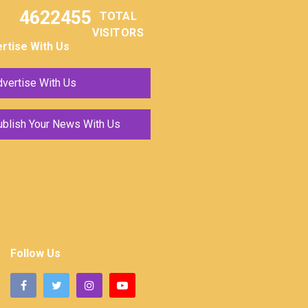
4622455
TOTAL
VISITORS
rtise With Us
vertise With Us
ublish Your News With Us
Follow Us