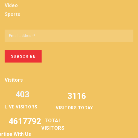
Video
Sports
Visitors
403
3116
LIVE VISITORS
VISITORS TODAY
4617792
TOTAL
VISITORS
rtise With Us