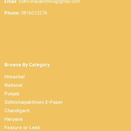
Email:
sidhivinayaktimes@gmail.com
Phone:
9816013276
Browse By Category
Himachal
National
Punjab
Sidhivinayaktimes E-Paper
Chandigarh
Haryana
Feature or Lekh