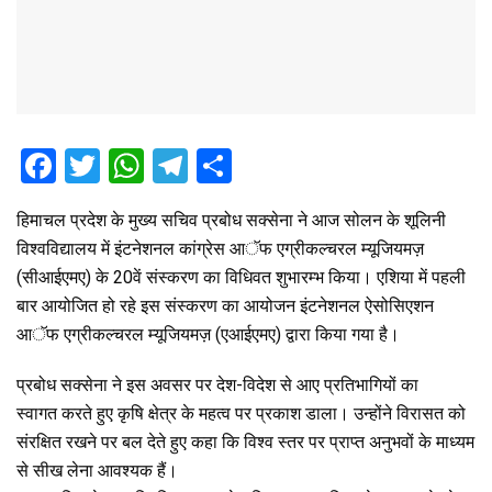
F
T
W
T
S
a
wi
h
el
h
हिमाचल प्रदेश के मुख्य सचिव प्रबोध सक्सेना ने आज सोलन के शूलिनी
ce
tt
at
e
ar
विश्वविद्यालय में इंटनेशनल कांग्रेस आॅफ एग्रीकल्चरल म्यूजियमज़
b
er
s
gr
e
(सीआईएमए) के 20वें संस्करण का विधिवत शुभारम्भ किया। एशिया में पहली
o
A
a
बार आयोजित हो रहे इस संस्करण का आयोजन इंटनेशनल ऐसोसिएशन
o
p
m
आॅफ एग्रीकल्चरल म्यूजियमज़ (एआईएमए) द्वारा किया गया है।
k
p
प्रबोध सक्सेना ने इस अवसर पर देश-विदेश से आए प्रतिभागियों का
स्वागत करते हुए कृषि क्षेत्र के महत्व पर प्रकाश डाला। उन्होंने विरासत को
संरक्षित रखने पर बल देते हुए कहा कि विश्व स्तर पर प्राप्त अनुभवों के माध्यम
से सीख लेना आवश्यक हैं।