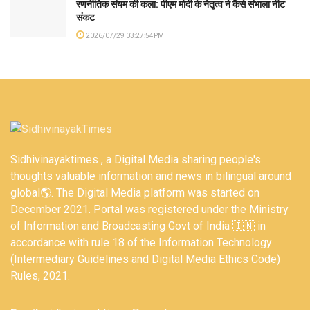
रणनीतिक संयम की कला: पीएम मोदी के नेतृत्व ने कैसे संभाला नीट
संकट
2026/07/29 03:27:54PM
Sidhivinayaktimes , a Digital Media sharing people's
thoughts valuable information and news in bilingual around
global🌎. The Digital Media platform was started on
December 2021. Portal was registered under the Ministry
of Information and Broadcasting Govt of India 🇮🇳 in
accordance with rule 18 of the Information Technology
(Intermediary Guidelines and Digital Media Ethics Code)
Rules, 2021.