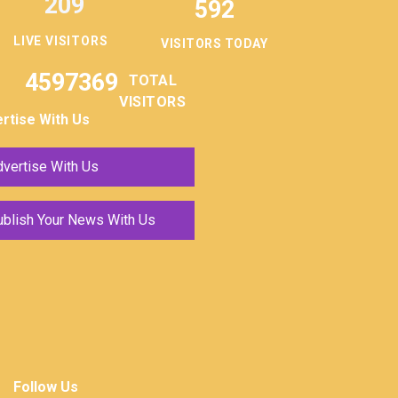
209
592
LIVE VISITORS
VISITORS TODAY
4597369
TOTAL
VISITORS
rtise With Us
vertise With Us
ublish Your News With Us
Follow Us