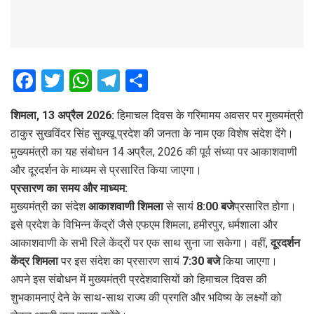
F
T
W
T
S
a
wi
h
el
h
शिमला, 13 अप्रैल 2026:
हिमाचल दिवस के गरिमामय अवसर पर मुख्यमंत्री
ce
tt
at
e
ar
ठाकुर सुखविंदर सिंह सुक्खू प्रदेश की जनता के नाम एक विशेष संदेश देंगे।
b
er
s
gr
e
मुख्यमंत्री का यह संबोधन 14 अप्रैल, 2026 की पूर्व संध्या पर आकाशवाणी
o
A
a
और दूरदर्शन के माध्यम से प्रसारित किया जाएगा।
o
p
m
प्रसारण का समय और माध्यम:
मुख्यमंत्री का संदेश
आकाशवाणी शिमला
से सायं
8:00 बजे
प्रसारित होगा।
k
p
इसे प्रदेश के विभिन्न केंद्रों जैसे एफएम शिमला, हमीरपुर, धर्मशाला और
आकाशवाणी के सभी रिले केंद्रों पर एक साथ सुना जा सकेगा। वहीं,
दूरदर्शन
केंद्र शिमला
पर इस संदेश का प्रसारण सायं
7:30 बजे
किया जाएगा।
अपने इस संबोधन में मुख्यमंत्री प्रदेशवासियों को हिमाचल दिवस की
शुभकामनाएं देने के साथ-साथ राज्य की प्रगति और भविष्य के लक्ष्यों को