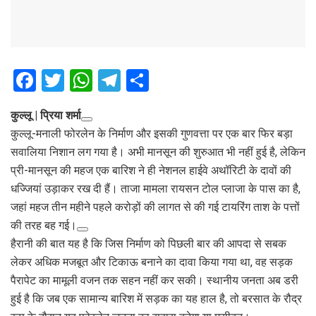
F
T
W
T
S
a
wi
h
el
h
कुल्लू | प्रिया शर्मा
ce
tt
at
e
ar
कुल्लू-मनाली फोरलेन के निर्माण और इसकी गुणवत्ता पर एक बार फिर बड़ा
b
er
s
gr
e
सवालिया निशान लग गया है। अभी मानसून की शुरुआत भी नहीं हुई है, लेकिन
o
A
a
प्री-मानसून की महज एक बारिश ने ही नेशनल हाईवे अथॉरिटी के दावों की
o
p
m
धज्जियां उड़ाकर रख दी हैं। ताजा मामला रायसन टोल प्लाजा के पास का है,
जहां महज तीन महीने पहले करोड़ों की लागत से की गई टायरिंग ताश के पत्तों
k
p
की तरह बह गई।
हैरानी की बात यह है कि जिस निर्माण को पिछली बार की आपदा से सबक
लेकर अधिक मजबूत और टिकाऊ बनाने का दावा किया गया था, वह सड़क
पैरापेट का मामूली वजन तक सहन नहीं कर सकी। स्थानीय जनता अब डरी
हुई है कि जब एक सामान्य बारिश में सड़क का यह हाल है, तो बरसात के रौद्र