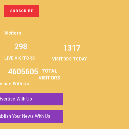
Visitors
298
1317
LIVE VISITORS
VISITORS TODAY
4605605
TOTAL
VISITORS
rtise With Us
vertise With Us
ublish Your News With Us