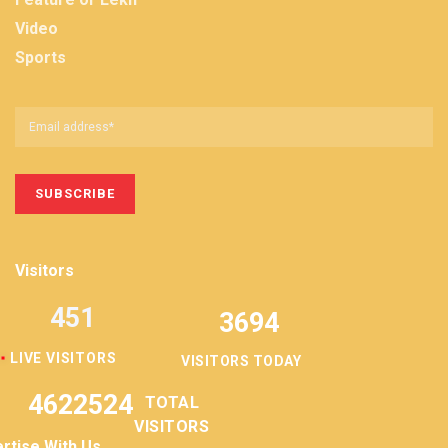
Video
Sports
Visitors
451
3694
LIVE VISITORS
VISITORS TODAY
4622524
TOTAL
VISITORS
rtise With Us