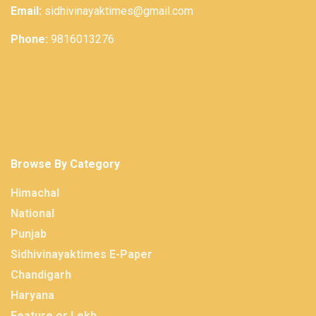
Email:
sidhivinayaktimes@gmail.com
Phone:
9816013276
Browse By Category
Himachal
National
Punjab
Sidhivinayaktimes E-Paper
Chandigarh
Haryana
Feature or Lekh