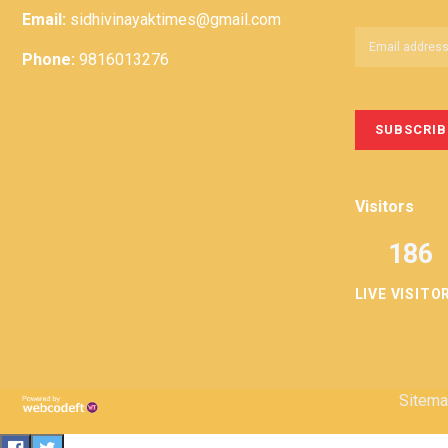
Email:
sidhivinayaktimes@gmail.com
Phone:
9816013276
Visitors
186
LIVE VISITO
Sitem
Privacy
Term &
Policy
Conditions