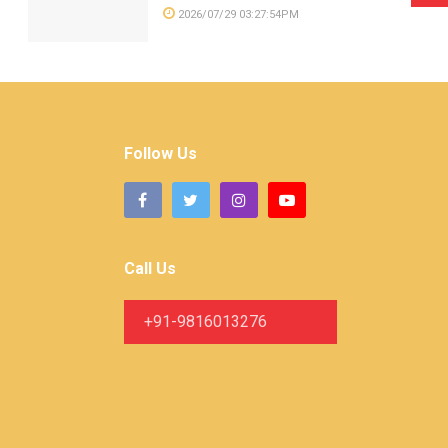
2026/07/29 03:27:54PM
Follow Us
Call Us
+91-9816013276