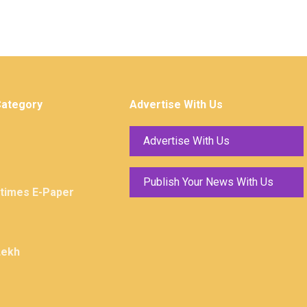
Category
Advertise With Us
Advertise With Us
Publish Your News With Us
ktimes E-Paper
Lekh