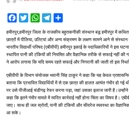
F
T
W
T
S
a
wi
h
el
h
हमीरपुर,हमीरपुर जिला के राजकीय बहुतकनीकी संस्थान बडू हमीरपुर में कथित रू
ce
tt
at
e
ar
छात्रों में पीलिया, उल्टियां और अन्य संक्रमण के लक्षण सामने आने से संस्थान
b
er
s
gr
e
भारतीय विद्यार्थी परिषद (एबीवीपी) हमीरपुर इकाई के पदाधिकारियों ने इस घ
o
A
a
स्थापित पानी की टंकियों की नियमित और वैज्ञानिक तरीके से सफाई नहीं की 
o
p
m
ने आरोप लगाया कि यदि समय रहते सफाई और निगरानी की जाती तो इस स्थि
k
p
एबीवीपी के विभाग संयोजक भवानी सिंह ठाकुर ने कहा कि यह केवल प्रशासनिक चू
बताया कि प्रभावित विद्यार्थियों में से एक छात्र की हालत अत्यंत गंभीर हो गई
पर उसे पीजीआई चंडीगढ़ रेफर करना पड़ा, जहां उसका इलाज जारी है।उन्हों
कहा कि इतने गंभीर मामले में त्वरित कार्रवाई नहीं होना चिंता का विषय है। एबी
जाए। साथ ही जल स्रोतों, पानी की टंकियों और सीवरेज व्यवस्था का वैज्ञान
आ सके।