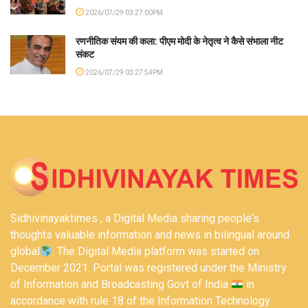
2026/07/29 03:27:00PM
रणनीतिक संयम की कला: पीएम मोदी के नेतृत्व ने कैसे संभाला नीट
संकट
2026/07/29 03:27:54PM
Sidhivinayaktimes , a Digital Media sharing people's
thoughts valuable information and news in bilingual around
global
. The Digital Media platform was started on
December 2021. Portal was registered under the Ministry
of Information and Broadcasting Govt of India
in
accordance with rule 18 of the Information Technology