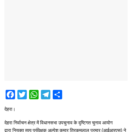
F
T
W
T
S
a
wi
h
el
h
देहरा।
ce
tt
at
e
ar
b
er
s
gr
e
देहरा निर्वाचन क्षेत्र में विधानसभा उपचुनाव के दृष्टिगत चुनाव आयोग
द्वारा नियुक्त व्यय पर्यवेक्षक अल्पेश कुमार त्रिकमलाल परमार (आईआरएस) ने