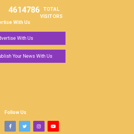
4614786
TOTAL
VISITORS
rtise With Us
vertise With Us
ublish Your News With Us
Follow Us